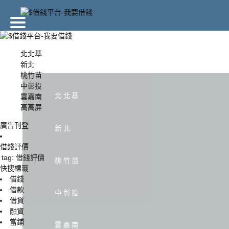
廣告刊登
北北基
新北
桃竹苗
北北基
新北
中彰投
北北基
雲嘉南
高高屏
中彰投
雲嘉南
廣告刊登
新北
借錢評價
tag: 借錢評價
桃竹苗
快搜標籤
借錢
借款
中彰投
借貸
融資
當鋪
雲嘉南