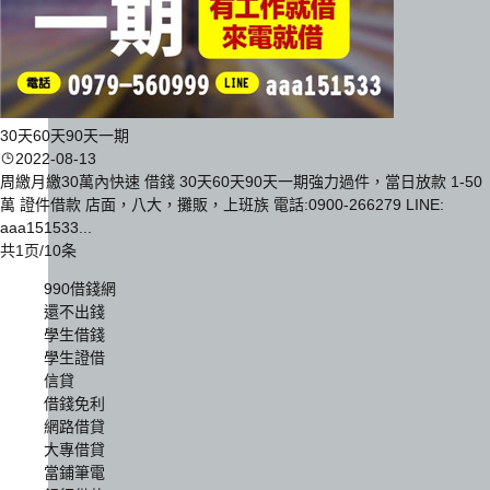
30天60天90天一期
2022-08-13
周繳月繳30萬內快速 借錢 30天60天90天一期強力過件，當日放款 1-50
萬 證件借款 店面，八大，攤販，上班族 電話:0900-266279 LINE:
aaa151533...
共1页/10条
990借錢網
還不出錢
學生借錢
學生證借
信貸
借錢免利
網路借貸
大專借貸
當鋪筆電