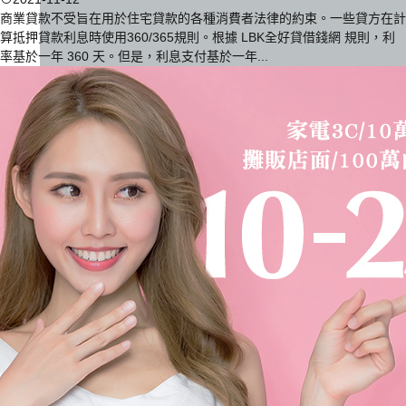
商業貸款不受旨在用於住宅貸款的各種消費者法律的約束。一些貸方在計
算抵押貸款利息時使用360/365規則。根據 LBK全好貸借錢網 規則，利
率基於一年 360 天。但是，利息支付基於一年...