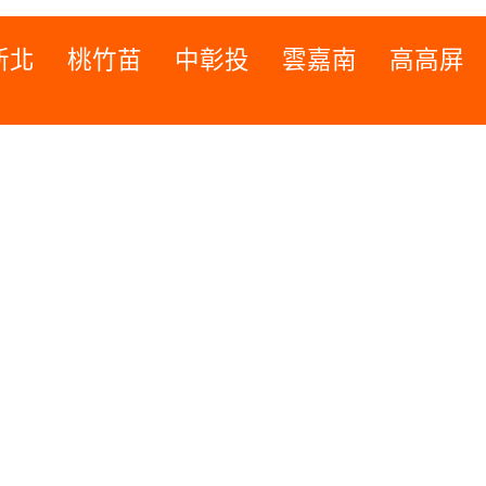
新北
桃竹苗
中彰投
雲嘉南
高高屏
桃竹苗
高高屏