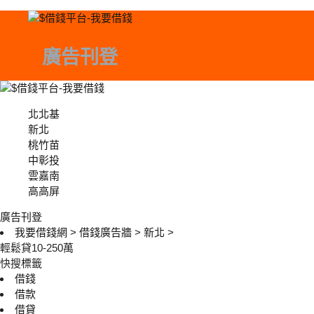
廣告刊登
北北基
北北基
新北
桃竹苗
中彰投
中彰投
雲嘉南
高高屏
廣告刊登
我要借錢網
>
借錢廣告牆
>
新北
>
輕鬆貸10-250萬
快搜標籤
借錢
借款
借貸