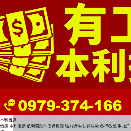
本利攤還
借錢 本利攤還 低利幫助你度過難關 強力過件/快速放款 各行各業/手..[詳