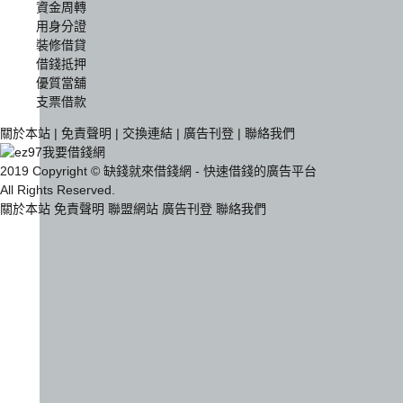
資金周轉
用身分證
裝修借貸
借錢抵押
優質當舖
支票借款
關於本站
|
免責聲明
|
交換連結
|
廣告刊登
|
聯絡我們
2019 Copyright © 缺錢就來借錢網 - 快速借錢的廣告平台
All Rights Reserved.
關於本站
免責聲明
聯盟網站
廣告刊登
聯絡我們