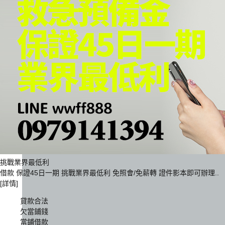
挑戰業界最低利
借款 保證45日一期 挑戰業界最低利 免照會/免薪轉 證件影本即可辦理..
[詳情]
貸款合法
欠當鋪錢
當鋪借款