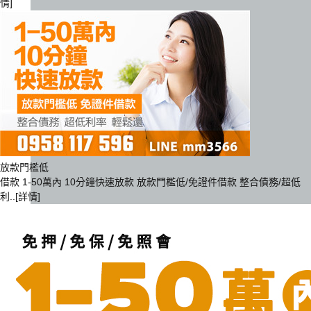
情]
放款門檻低
借款 1-50萬內 10分鐘快速放款 放款門檻低/免證件借款 整合債務/超低
利..[詳情]