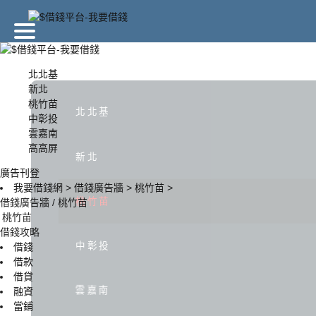
廣告刊登
北北基
新北
桃竹苗
北北基
新北
北北基
中彰投
雲嘉南
高高屏
中彰投
雲嘉南
新北
廣告刊登
我要借錢網
>
借錢廣告牆
>
桃竹苗
>
桃竹苗
借錢廣告牆 / 桃竹苗
桃竹苗
借錢攻略
中彰投
借錢
借款
借貸
雲嘉南
融資
當鋪