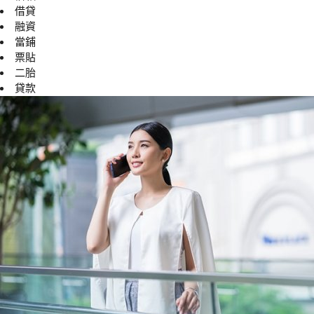
借貸
融資
當鋪
票貼
二胎
貸款