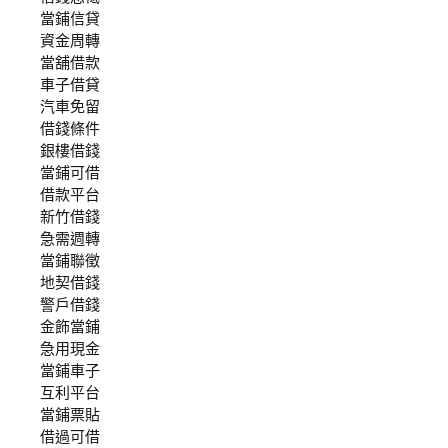
當鋪信貸
資金周轉
當舖借款
車子借貸
汽車免留
借錢條件
銀樓借錢
當鋪可借
借款平台
新竹借錢
急需週轉
當鋪聯徵
地契借錢
警戶借錢
金飾當鋪
急用現金
當鋪車子
互利平台
當鋪票貼
借過可借