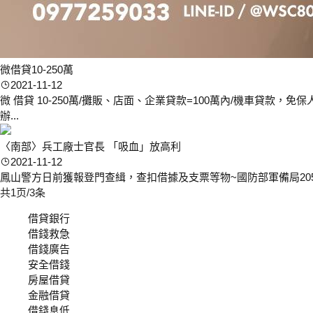
微借貸10-250萬
2021-11-12
微 借貸 10-250萬/攤販、店面、企業貸款=100萬內/機車貸款，
辦...
〈南部〉兵工廠士官長 「吸血」放高利
2021-11-12
鳳山警方日前獲報登門查緝，查扣借據及支票等物~國防部軍備局20
共1页/3条
借貸銀行
借錢救急
借錢廣告
安全借錢
房屋借貸
金融借貸
借錢息低