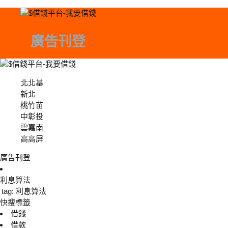
廣告刊登
北北基
北北基
新北
桃竹苗
中彰投
中彰投
雲嘉南
高高屏
廣告刊登
利息算法
tag: 利息算法
快搜標籤
借錢
借款