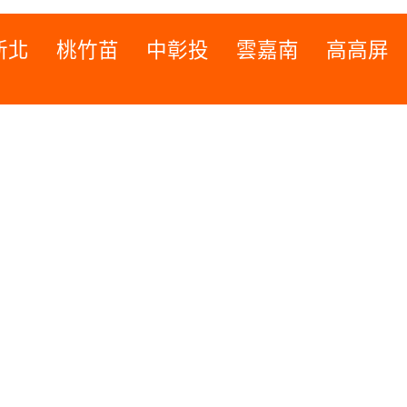
新北
桃竹苗
中彰投
雲嘉南
高高屏
桃竹苗
高高屏