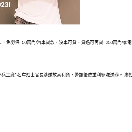
免保人，免勞保=50萬內/汽車貸款、沒車可貸、貸過可再貸=250萬內/
5兵工廠1名韋姓士官長涉嫌放高利貸，警訊後依重利罪嫌送辦。 廖姓