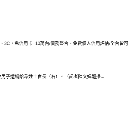
家電、3C，免信用卡=10萬內/債務整合、免費個人信用評估/全台皆可
男子還錢給韋姓士官長（右）。（記者陳文嬋翻攝...