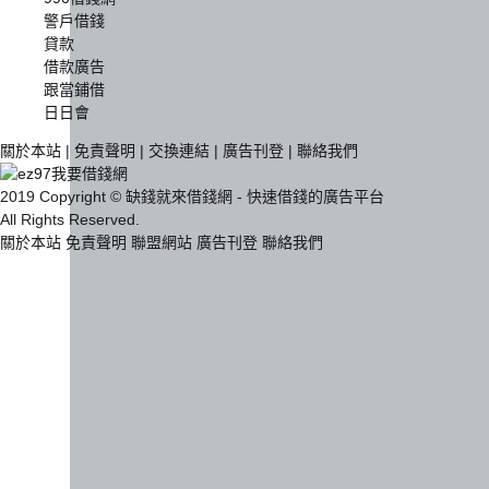
警戶借錢
貸款
借款廣告
跟當鋪借
日日會
關於本站
|
免責聲明
|
交換連結
|
廣告刊登
|
聯絡我們
2019 Copyright © 缺錢就來借錢網 - 快速借錢的廣告平台
All Rights Reserved.
關於本站
免責聲明
聯盟網站
廣告刊登
聯絡我們