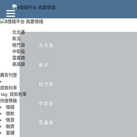
北北基
新北
桃竹苗
北北基
北北基
中彰投
雲嘉南
高高屏
新北
中彰投
廣告刊登
桃竹苗
貸款利率
tag: 貸款利率
快搜標籤
中彰投
借錢
借款
借貸
雲嘉南
融資
當鋪