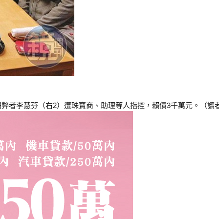
弊者李慧芬（右2）遭珠寶商、助理等人指控，賴債3千萬元。（讀者提