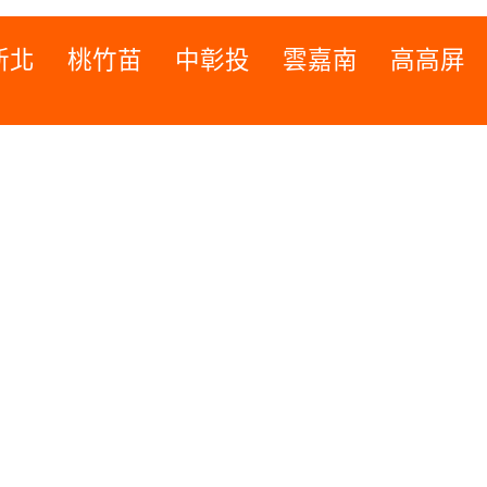
新北
桃竹苗
中彰投
雲嘉南
高高屏
桃竹苗
高高屏