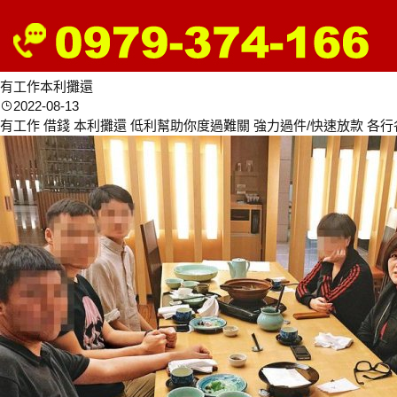
有工作本利攤還
2022-08-13
有工作 借錢 本利攤還 低利幫助你度過難關 強力過件/快速放款 各行各業/手續簡