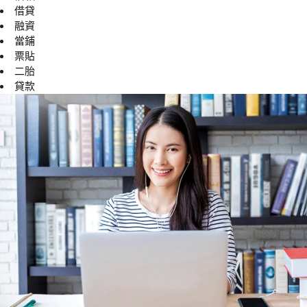
借貸
融資
當鋪
票貼
二胎
貸款