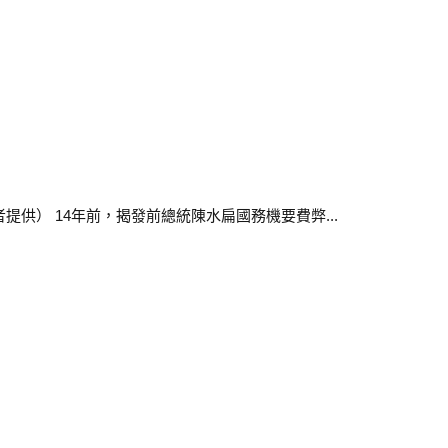
供） 14年前，揭發前總統陳水扁國務機要費弊...