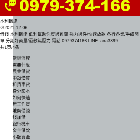
本利攤還
2021-12-06
借錢 本利攤還 低利幫助你度過難關 強力過件/快速放款 各行各業/手續簡
單 分期好商量/還款無壓力 電話:0979374166 LINE: aaa3399...
共1页/4条
當鋪流程
需要什麼
農會借貸
中銀借貸
租賃車貸
身分影本
如何快速
無工作貸
地契借錢
錢加借
銀行機車
金主借款
小額資金