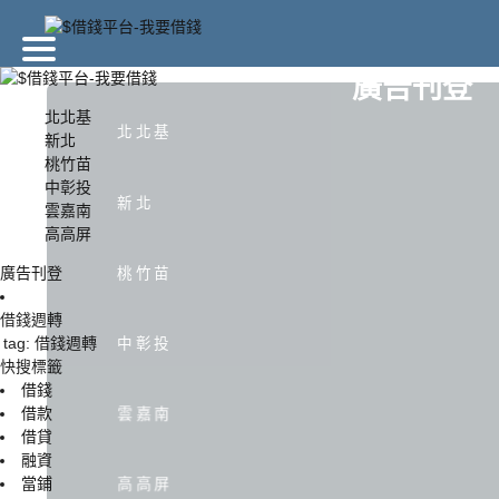
廣告刊登
北北基
北北基
新北
桃竹苗
北北基
新北
中彰投
新北
雲嘉南
高高屏
中彰投
雲嘉南
廣告刊登
桃竹苗
借錢週轉
tag: 借錢週轉
中彰投
快搜標籤
借錢
借款
雲嘉南
借貸
融資
當鋪
高高屏