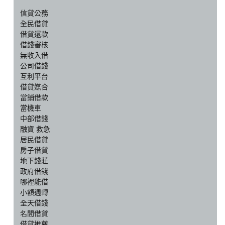
信貸公務
全民借貸
借貸還款
借錢審核
無收入借
公司借錢
互利平台
借貸媒合
當鋪借款
當機車
中部借錢
融資 救急
居民借貸
房子借貸
地下錢莊
政府借錢
哪裡能借
小額週轉
全天借錢
名間借貸
借貸推薦