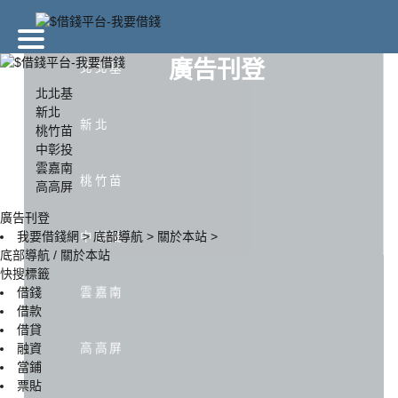
廣告刊登
北北基
北北基
新北
新北
桃竹苗
北北基
新北
桃竹苗
中彰投
雲嘉南
桃竹苗
高高屏
中彰投
雲嘉南
高高屏
廣告刊登
中彰投
我要借錢網
>
底部導航
>
關於本站
>
底部導航 / 關於本站
快搜標籤
雲嘉南
借錢
借款
借貸
高高屏
融資
當鋪
票貼