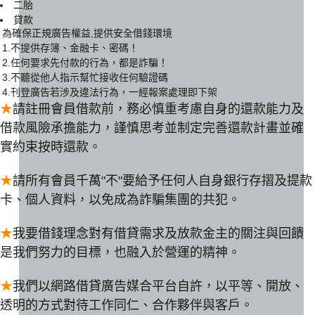
二胎
貸款
為確保正規廣告權益,提供安全借錢環境
1.不提供存簿、金融卡、密碼！
2.任何要求先付款的行為，都是詐騙！
3.不聽從他人指示幫忙接收任何驗證碼
4.刊登廣告若涉及違法行為，一經報案處理即下架
★
請註冊會員借款前，務必慎重考慮自身的還款能力及
借款風險承擔能力，謹慎思考並制定完善還款計畫並確
實約束按時還款。
★
請所有會員千萬"不"要給予任何人自身銀行存摺及提款
卡、個人資料，以免成為詐騙集團的共犯。
★
我要借錢理念對有借貸需求及放款金主的關注與回饋
是我們努力的目標，也融入於營運的精神。
★
我們以網路借貸廣告媒合平台自許，以平等、開放、
透明的方式對待工作同仁、合作夥伴與客戶。