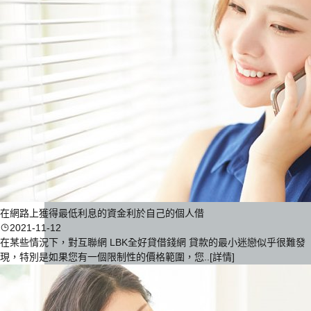
在網路上獲得最低利息的資金利於自己的個人借
2021-11-12
在某些情況下，對互聯網 LBK全好貸借錢網 貸款的最小迷戀似乎很難發
現，特別是如果您有一個限制性的價格範圍，您..[詳情]