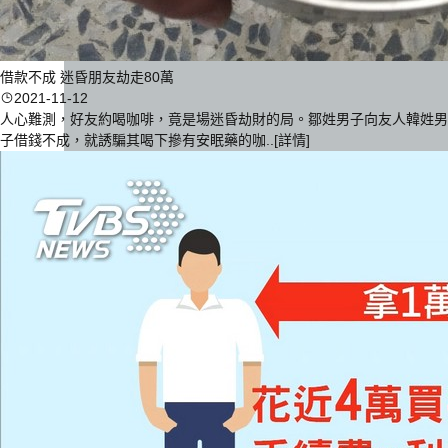
借款不成 迷昏朋友劫走80萬
2021-11-12
人心難測，好友約喝咖啡，竟是場迷昏劫財的局。鄒姓男子向友人韓姓男
子借錢不成，就誘騙其喝下摻有安眠藥的咖..[詳情]