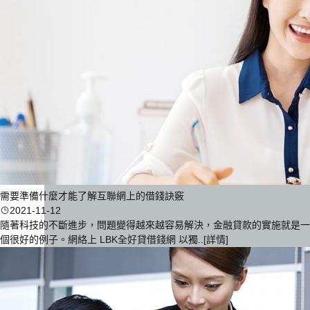
需要準備什麼才能了解互聯網上的借錢訣竅
2021-11-12
隨著科技的不斷進步，問題變得越來越容易解決，金融貸款的實施就是一
個很好的例子。網絡上 LBK全好貸借錢網 以獨..[詳情]