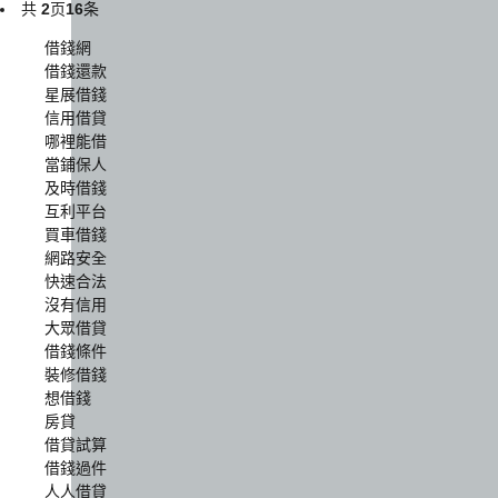
共
2
页
16
条
借錢網
借錢還款
星展借錢
信用借貸
哪裡能借
當鋪保人
及時借錢
互利平台
買車借錢
網路安全
快速合法
沒有信用
大眾借貸
借錢條件
裝修借錢
想借錢
房貸
借貸試算
借錢過件
人人借貸