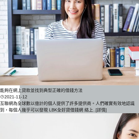
能夠在網上貸款並找到典型正確的借錢方法
2021-11-12
互聯網為全球數以億計的個人提供了許多提供商。人們確實有效地認識
到，每個人幾乎可以發現 LBK全好貸借錢網 絡上..[詳情]