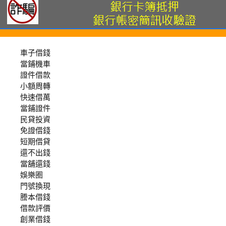
車子借錢
當鋪機車
證件借款
小額周轉
快速借萬
當鋪證件
民貸投資
免證借錢
短期借貸
還不出錢
當舖還錢
娛樂圈
門號換現
謄本借錢
借款評價
創業借錢