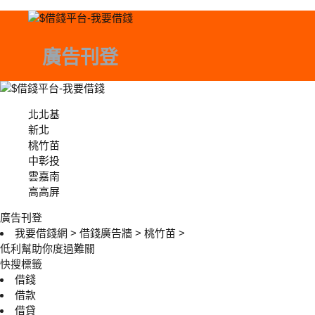
廣告刊登
北北基
北北基
新北
桃竹苗
中彰投
中彰投
雲嘉南
高高屏
廣告刊登
我要借錢網
>
借錢廣告牆
>
桃竹苗
>
低利幫助你度過難關
快搜標籤
借錢
借款
借貸