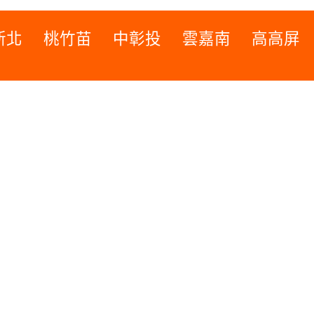
新北
桃竹苗
中彰投
雲嘉南
高高屏
桃竹苗
高高屏