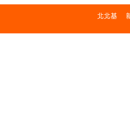
北北基
新北
雲嘉南