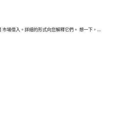
市場借入。詳細的形式向您解釋它們。 想一下，...