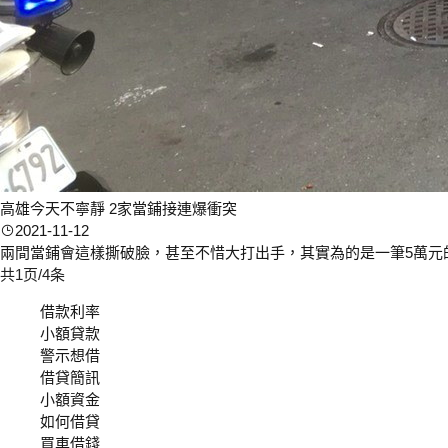
高雄今天不寧靜 2家當鋪接連爆衝突
2021-11-12
兩間當鋪會這樣撕破臉，甚至不惜大打出手，其實為的是一筆5萬元
共1页/4条
借款利率
小額貸款
警示想借
借貸簡訊
小額資金
如何借貸
買車借錢