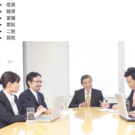
借貸
融資
當鋪
票貼
二胎
貸款