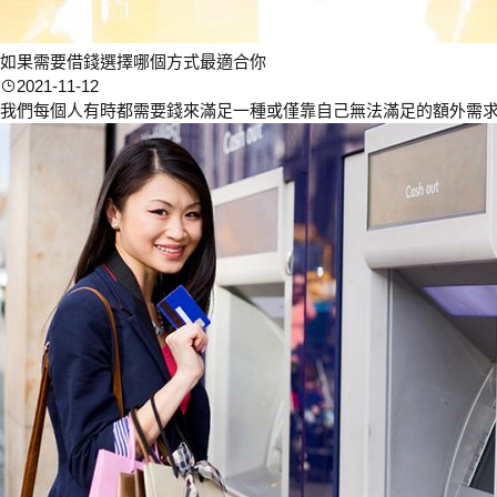
如果需要借錢選擇哪個方式最適合你
2021-11-12
我們每個人有時都需要錢來滿足一種或僅靠自己無法滿足的額外需求。