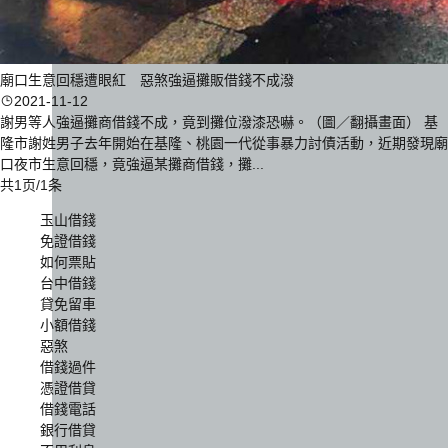
廟口生意回穩遭眼紅 惡煞強逼攤販借錢不成潑
2021-11-12
謝男等人強逼攤商借錢不成，竟到攤位潑漆恐嚇。（圖／翻攝畫面） 基
隆市謝姓男子去年開始在基隆、桃園一代從事暴力討債活動，近期發現廟
口夜市生意回穩，竟強逼某攤商借錢，攤...
共1页/1条
玉山借錢
免證借錢
如何票貼
台中借錢
貸免留車
小額借錢
惡煞
借錢過件
憑證借貸
借錢電話
銀行借貸