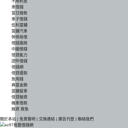
不用利息
車借錢
當日撥款
車子借錢
低利當舖
當舖汽車
勞保局借
借錢風險
中國借錢
借貸能力
證件借錢
借錢網
借貸還款
急用錢
典當金飾
當舖留車
借貸融資
機車借款
融資 救急
關於本站
|
免責聲明
|
交換連結
|
廣告刊登
|
聯絡我們