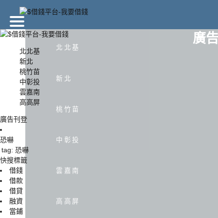
廣
北北基
北北基
新北
桃竹苗
北北基
新北
新北
中彰投
雲嘉南
高高屏
中彰投
雲嘉
桃竹苗
廣告刊登
恐嚇
中彰投
tag: 恐嚇
快搜標籤
借錢
雲嘉南
借款
借貸
融資
高高屏
當鋪