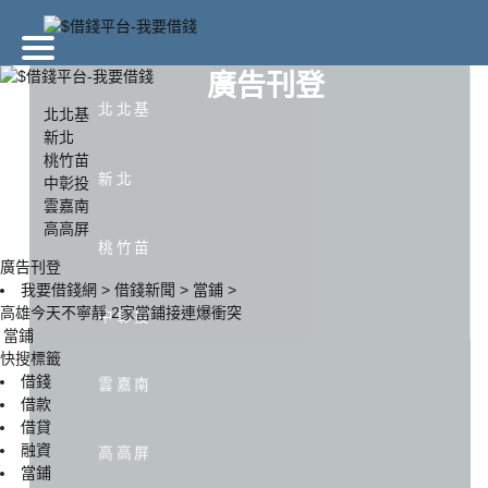
廣告刊登
北北基
北北基
新北
桃竹苗
北北基
新北
桃竹苗
新北
中彰投
雲嘉南
高高屏
中彰投
雲嘉南
高高屏
桃竹苗
廣告刊登
我要借錢網
>
借錢新聞
>
當鋪
>
高雄今天不寧靜 2家當鋪接連爆衝突
中彰投
當鋪
快搜標籤
借錢
雲嘉南
借款
借貸
融資
高高屏
當鋪