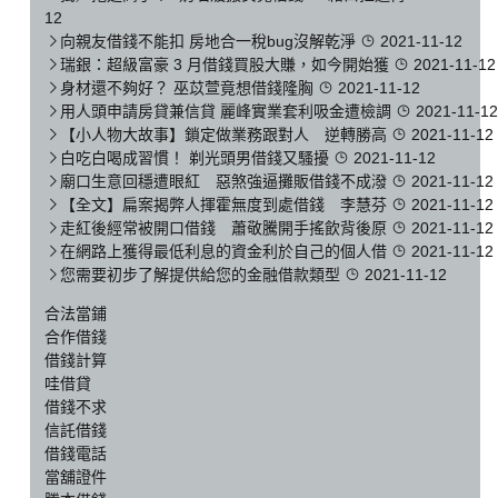
12
向親友借錢不能扣 房地合一稅bug沒解乾淨
2021-11-12
瑞銀：超級富豪 3 月借錢買股大賺，如今開始獲
2021-11-12
身材還不夠好？ 巫苡萱竟想借錢隆胸
2021-11-12
用人頭申請房貸兼信貸 麗峰實業套利吸金遭檢調
2021-11-12
【小人物大故事】鎖定做業務跟對人 逆轉勝高
2021-11-12
白吃白喝成習慣！ 剃光頭男借錢又騷擾
2021-11-12
廟口生意回穩遭眼紅 惡煞強逼攤販借錢不成潑
2021-11-12
【全文】扁案揭弊人揮霍無度到處借錢 李慧芬
2021-11-12
走紅後經常被開口借錢 蕭敬騰開手搖飲背後原
2021-11-12
在網路上獲得最低利息的資金利於自己的個人借
2021-11-12
您需要初步了解提供給您的金融借款類型
2021-11-12
合法當鋪
合作借錢
借錢計算
哇借貸
借錢不求
信託借錢
借錢電話
當舖證件