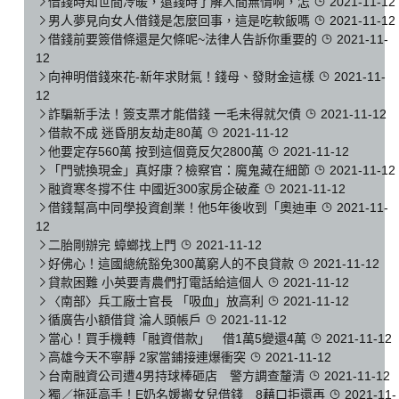
借錢時知世間冷暖，還錢時了解人間無情啊，怎
2021-11-12
男人夢見向女人借錢是怎麼回事，這是吃軟飯嗎
2021-11-12
借錢前要簽借條還是欠條呢~法律人告訴你重要的
2021-11-
12
向神明借錢來花-新年求財氣！錢母、發財金這樣
2021-11-
12
詐騙新手法！簽支票才能借錢 一毛未得就欠債
2021-11-12
借款不成 迷昏朋友劫走80萬
2021-11-12
他要定存560萬 按到這個竟反欠2800萬
2021-11-12
「門號換現金」真好康？檢察官：魔鬼藏在細節
2021-11-12
融資寒冬撐不住 中國近300家房企破產
2021-11-12
借錢幫高中同學投資創業！他5年後收到「奧迪車
2021-11-
12
二胎剛辦完 蟑螂找上門
2021-11-12
好佛心！這國總統豁免300萬窮人的不良貸款
2021-11-12
貸款困難 小英要青農們打電話給這個人
2021-11-12
〈南部〉兵工廠士官長 「吸血」放高利
2021-11-12
循廣告小額借貸 淪人頭帳戶
2021-11-12
當心！買手機轉「融資借款」 借1萬5變還4萬
2021-11-12
高雄今天不寧靜 2家當鋪接連爆衝突
2021-11-12
台南融資公司遭4男持球棒砸店 警方調查釐清
2021-11-12
獨／拖延高手！E奶名媛搬女兒借錢 8藉口拒還再
2021-11-