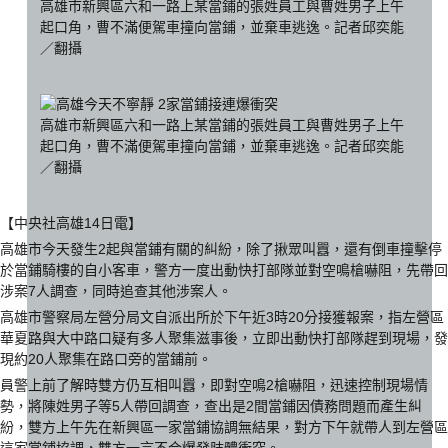
高雄市新興區六和一路上某當鋪的張姓員工與曹姓男子上午
起口角，曹不滿便駕車撞向當鋪，並棄車逃逸。記者邱奕能
／翻攝
高雄市新興區六和一路上某當鋪的張姓員工與曹姓男子上午
起口角，曹不滿便駕車撞向當鋪，並棄車逃逸。記者邱奕能
／翻攝
【中央社高雄14日電】
高雄市今天發生2起與當鋪有關的糾紛，除了揪眾叫囂，還有倒車撞擊停
於當鋪騎樓的自小客車，警方一度出動快打部隊並對空鳴槍嚇阻，先帶回
涉案7人調查，同時追查其他涉案人。
高雄市警察局左營分局文自派出所於下午近3時20分接獲報案，指左營區
華夏路與大中路口疑有多人聚集滋事後，立即出動快打部隊趕到現場，發
現約20人聚集在路口旁的當鋪前。
員警上前了解時雙方仍互相叫囂，即對空鳴2槍嚇阻，迅速控制現場情
勢，將陳姓男子等5人帶回調查，查出是2間當鋪因債務問題而產生糾
紛，雙方上午先在新興區一家當鋪協調無結果，對方下午就帶人到左營區