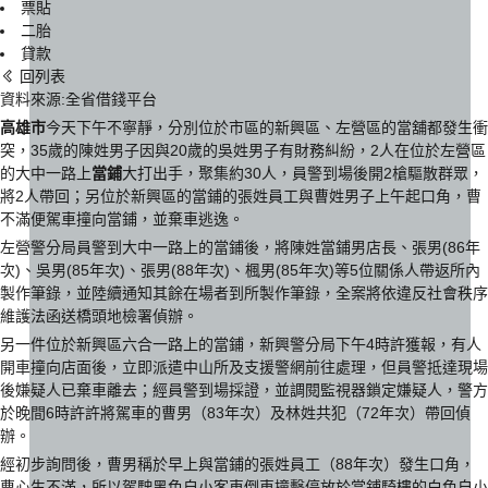
票貼
二胎
貸款
回列表
資料來源:全省借錢平台
高雄市
今天下午不寧靜，分別位於市區的新興區、左營區的當舖都發生衝
突，35歲的陳姓男子因與20歲的吳姓男子有財務糾紛，2人在位於左營區
的大中一路上
當鋪
大打出手，聚集約30人，員警到場後開2槍驅散群眾，
將2人帶回；另位於新興區的當鋪的張姓員工與曹姓男子上午起口角，曹
不滿便駕車撞向當鋪，並棄車逃逸。
左營警分局員警到大中一路上的當鋪後，將陳姓當鋪男店長、張男(86年
次)、吳男(85年次)、張男(88年次)、楓男(85年次)等5位關係人帶返所內
製作筆錄，並陸續通知其餘在場者到所製作筆錄，全案將依違反社會秩序
維護法函送橋頭地檢署偵辦。
另一件位於新興區六合一路上的當鋪，新興警分局下午4時許獲報，有人
開車撞向店面後，立即派遣中山所及支援警網前往處理，但員警抵達現場
後嫌疑人已棄車離去；經員警到場採證，並調閱監視器鎖定嫌疑人，警方
於晚間6時許許將駕車的曹男（83年次）及林姓共犯（72年次）帶回偵
辦。
經初步詢問後，曹男稱於早上與當鋪的張姓員工（88年次）發生口角，
曹心生不滿，所以駕駛黑色自小客車倒車撞擊停放於當鋪騎樓的白色自小