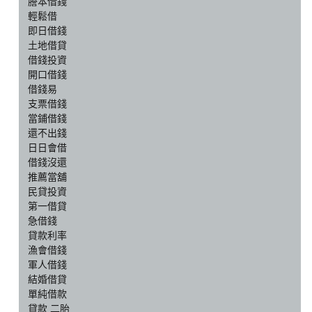
謄本借錢
輕鬆借
即日借錢
土地借貸
借錢投資
開口借錢
借錢易
支票借錢
當鋪借錢
還不出錢
日日會借
借錢沒還
推薦當舖
民貸投資
第一借貸
急借錢
貸款利率
漁會借錢
軍人借錢
結婚借貸
單純借款
貸款 二胎