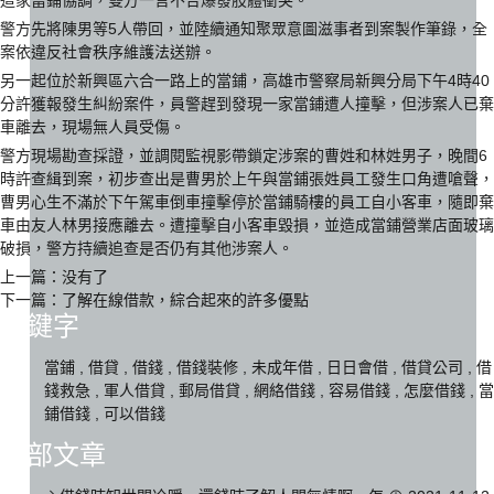
這家當鋪協調，雙方一言不合爆發肢體衝突。
警方先將陳男等5人帶回，並陸續通知聚眾意圖滋事者到案製作筆錄，全
案依違反社會秩序維護法送辦。
另一起位於新興區六合一路上的當鋪，高雄市警察局新興分局下午4時40
分許獲報發生糾紛案件，員警趕到發現一家當鋪遭人撞擊，但涉案人已棄
車離去，現場無人員受傷。
警方現場勘查採證，並調閱監視影帶鎖定涉案的曹姓和林姓男子，晚間6
時許查緝到案，初步查出是曹男於上午與當鋪張姓員工發生口角遭嗆聲，
曹男心生不滿於下午駕車倒車撞擊停於當鋪騎樓的員工自小客車，隨即棄
車由友人林男接應離去。遭撞擊自小客車毀損，並造成當鋪營業店面玻璃
破損，警方持續追查是否仍有其他涉案人。
上一篇：没有了
下一篇：
了解在線借款，綜合起來的許多優點
關鍵字
當鋪
,
借貸
,
借錢
,
借錢裝修
,
未成年借
,
日日會借
,
借貸公司
,
借
錢救急
,
軍人借貸
,
郵局借貸
,
網絡借錢
,
容易借錢
,
怎麼借錢
,
當
鋪借錢
,
可以借錢
全部文章