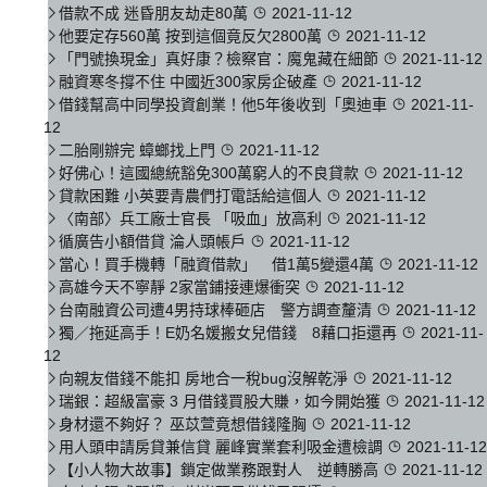
借款不成 迷昏朋友劫走80萬
2021-11-12
他要定存560萬 按到這個竟反欠2800萬
2021-11-12
「門號換現金」真好康？檢察官：魔鬼藏在細節
2021-11-12
融資寒冬撐不住 中國近300家房企破產
2021-11-12
借錢幫高中同學投資創業！他5年後收到「奧迪車
2021-11-
12
二胎剛辦完 蟑螂找上門
2021-11-12
好佛心！這國總統豁免300萬窮人的不良貸款
2021-11-12
貸款困難 小英要青農們打電話給這個人
2021-11-12
〈南部〉兵工廠士官長 「吸血」放高利
2021-11-12
循廣告小額借貸 淪人頭帳戶
2021-11-12
當心！買手機轉「融資借款」 借1萬5變還4萬
2021-11-12
高雄今天不寧靜 2家當鋪接連爆衝突
2021-11-12
台南融資公司遭4男持球棒砸店 警方調查釐清
2021-11-12
獨／拖延高手！E奶名媛搬女兒借錢 8藉口拒還再
2021-11-
12
向親友借錢不能扣 房地合一稅bug沒解乾淨
2021-11-12
瑞銀：超級富豪 3 月借錢買股大賺，如今開始獲
2021-11-12
身材還不夠好？ 巫苡萱竟想借錢隆胸
2021-11-12
用人頭申請房貸兼信貸 麗峰實業套利吸金遭檢調
2021-11-12
【小人物大故事】鎖定做業務跟對人 逆轉勝高
2021-11-12