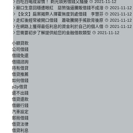
白吃白喝成習慣！ 剃光頭男借錢又騷擾
2021-11-12
廟口生意回穩遭眼紅 惡煞強逼攤販借錢不成潑
2021-11-12
【全文】扁案揭弊人揮霍無度到處借錢 李慧芬
2021-11-12
走紅後經常被開口借錢 蕭敬騰開手搖飲背後原
2021-11-12
在網路上獲得最低利息的資金利於自己的個人借
2021-11-12
您需要初步了解提供給您的金融借款類型
2021-11-12
小額貸款
公司借錢
借錢免還
借錢諮詢
持有借貸
借貸推薦
如何借錢
p2p借貸
還不出錢
借貸還款
借銀行錢
汽車設定
郵局借錢
借貸法律
借貸利息