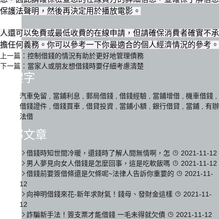
保護法聲明，然後再決定用於播放電影。
人還可以免費或最低收費的在線申請，但請確保消費者確實不承
擔任何義務。你可以參考一下你最適合的個人經濟情況的參考。
上一篇：
控制借錢的情況有助於更好地管理債務
下一篇：
當家人或朋友想借錢時要仔細考慮清楚
關鍵字
汽車免留
,
當鋪利息
,
郵局借錢
,
借錢經驗
,
當鋪增借
,
機車借錢
,
借錢證件
,
借錢買車
,
借貸投資
,
當鋪小額
,
銀行借貸
,
當鋪
,
有辦
法借
全部文章
借錢時知世間冷暖，還錢時了解人間無情啊，怎
2021-11-12
男人夢見向女人借錢是怎麼回事，這是吃軟飯嗎
2021-11-12
借錢前要簽借條還是欠條呢~法律人告訴你重要的
2021-11-
12
向神明借錢來花-新年求財氣！錢母、發財金這樣
2021-11-
12
詐騙新手法！簽支票才能借錢 一毛未得就欠債
2021-11-12