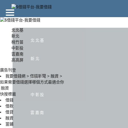
廣告刊登
北北基
新北
北北基
桃竹苗
北北基
新北
中彰投
雲嘉南
新北
高高屏
中彰投
雲嘉南
廣告刊登
我要借錢網
>
借錢新聞
>
融資
>
桃竹苗
如果需要借錢選擇哪個方式最適合你
融資
快搜標籤
中彰投
借錢
借款
借貸
雲嘉南
融資
當鋪