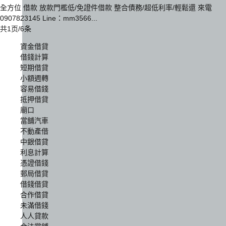
全方位 借款 放款門檻低/免證件借款 整合債務/超低利率/輕鬆還 來電
0907823145 Line：mm3566...
共1页/6条
資金借貸
借錢計算
短期借貸
小額週轉
容易借錢
抵押借貸
廟口
當舖汽車
不動產借
中銀借貸
利息計算
憑證借錢
郵局借貸
借錢借貸
合作借貸
未滿借錢
人人貸款