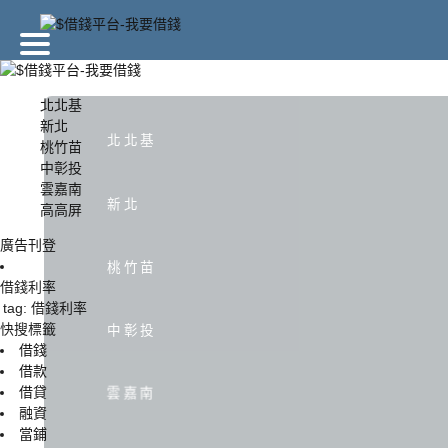
廣告刊登
北北基
新北
北北基
桃竹苗
北北基
新北
中彰投
雲嘉南
新北
高高屏
中彰投
雲嘉南
廣告刊登
桃竹苗
借錢利率
tag: 借錢利率
快搜標籤
中彰投
借錢
借款
借貸
雲嘉南
融資
當鋪