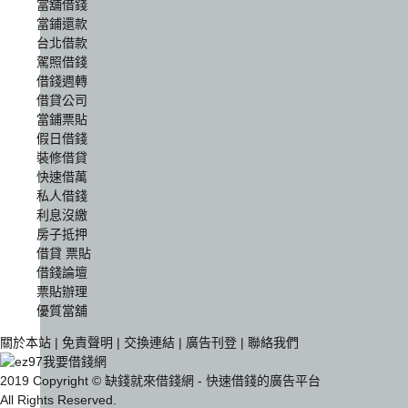
當舖借錢
當鋪還款
台北借款
駕照借錢
借錢週轉
借貸公司
當鋪票貼
假日借錢
裝修借貸
快速借萬
私人借錢
利息沒繳
房子抵押
借貸 票貼
借錢論壇
票貼辦理
優質當舖
關於本站
|
免責聲明
|
交換連結
|
廣告刊登
|
聯絡我們
2019 Copyright © 缺錢就來借錢網 - 快速借錢的廣告平台
All Rights Reserved.