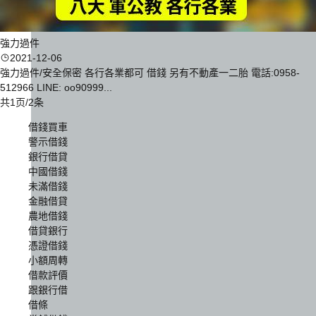
強力過件
2021-12-06
強力過件/安全保密 各行各業都可 借錢 另有不動產一二胎 電話:0958-
512966 LINE: oo90999...
共1页/2条
借錢買車
警示借錢
銀行借貸
中國借錢
未滿借錢
金融借貸
農地借錢
借貸銀行
憑證借錢
小額周轉
借款評價
跟銀行借
借條