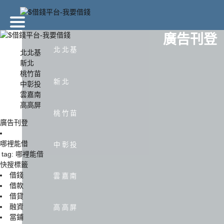
廣告刊登
北北基
北北基
新北
桃竹苗
北北基
新北
新北
中彰投
雲嘉南
高高屏
中彰投
雲嘉南
桃竹苗
廣告刊登
哪裡能借
中彰投
tag: 哪裡能借
快搜標籤
借錢
雲嘉南
借款
借貸
融資
高高屏
當鋪