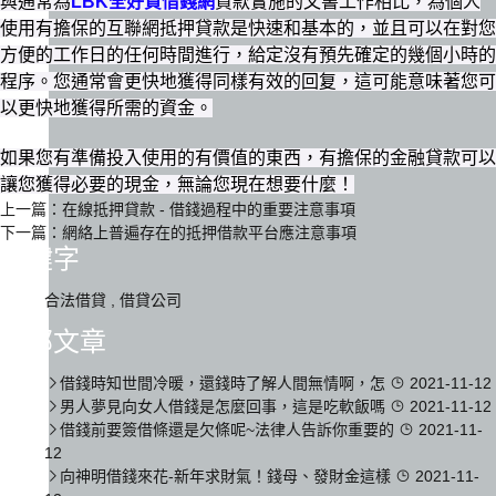
與通常為
LBK全好貸借錢網
貸款實施的文書工作相比，為個人
使用有擔保的互聯網抵押貸款是快速和基本的，並且可以在對您
方便的工作日的任何時間進行，給定沒有預先確定的幾個小時的
程序。您通常會更快地獲得同樣有效的回复，這可能意味著您可
以更快地獲得所需的資金。
如果您有準備投入使用的有價值的東西，有擔保的金融貸款可以
讓您獲得必要的現金，無論您現在想要什麼！
上一篇：
在線抵押貸款 - 借錢過程中的重要注意事項
下一篇：
網絡上普遍存在的抵押借款平台應注意事項
關鍵字
合法借貸
,
借貸公司
全部文章
借錢時知世間冷暖，還錢時了解人間無情啊，怎
2021-11-12
男人夢見向女人借錢是怎麼回事，這是吃軟飯嗎
2021-11-12
借錢前要簽借條還是欠條呢~法律人告訴你重要的
2021-11-
12
向神明借錢來花-新年求財氣！錢母、發財金這樣
2021-11-