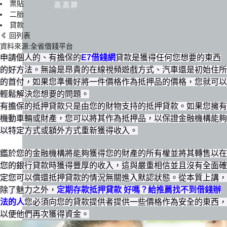
票貼
高高屏
二胎
貸款
回列表
資料來源:全省借錢平台
申請個人的、有擔保的
E7借錢網
貸款是獲得任何您想要的東西
的好方法。無論是昂貴的在線視頻遊戲方式、汽車還是初始住所
的首付，如果您準備好將一件價格作為抵押品的價格，您就可以
輕鬆解決您想要的問題。
有擔保的抵押貸款只是由您的財物支持的抵押貸款。如果您擁有
機動車輛或財產，您可以將其作為抵押品，以保證金融機構能夠
以特定方式或額外方式重新獲得收入。
鑑於您的金融機構將能夠獲得您的財產的所有權並將其轉售以在
您的銀行貸款時獲得豐厚的收入，這與嚴重相信並且沒有全面確
定您可以償還抵押貸款的情況無關進入默認狀態。從本質上講，
除了魅力之外，
定期存款抵押貸款 好嗎？給推薦找不到借錢辦
法的人
您必須向您的貸款提供者提供一些價格作為安全的東西，
以便他們再次獲得資金。