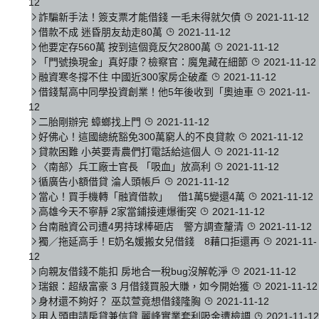
12
詐騙新手法！簽支票才能借錢 一毛未得就欠債
2021-11-12
借款不成 迷昏朋友劫走80萬
2021-11-12
他要定存560萬 按到這個竟反欠2800萬
2021-11-12
「門號換現金」真好康？檢察官：魔鬼藏在細節
2021-11-12
融資寒冬撐不住 中國近300家房企破產
2021-11-12
借錢幫高中同學投資創業！他5年後收到「奧迪車
2021-11-
12
二胎剛辦完 蟑螂找上門
2021-11-12
好佛心！這國總統豁免300萬窮人的不良貸款
2021-11-12
貸款困難 小英要青農們打電話給這個人
2021-11-12
〈南部〉兵工廠士官長 「吸血」放高利
2021-11-12
循廣告小額借貸 淪人頭帳戶
2021-11-12
當心！買手機轉「融資借款」 借1萬5變還4萬
2021-11-12
高雄今天不寧靜 2家當鋪接連爆衝突
2021-11-12
台南融資公司遭4男持球棒砸店 警方調查釐清
2021-11-12
獨／拖延高手！E奶名媛搬女兒借錢 8藉口拒還再
2021-11-
12
向親友借錢不能扣 房地合一稅bug沒解乾淨
2021-11-12
瑞銀：超級富豪 3 月借錢買股大賺，如今開始獲
2021-11-12
身材還不夠好？ 巫苡萱竟想借錢隆胸
2021-11-12
用人頭申請房貸兼信貸 麗峰實業套利吸金遭檢調
2021-11-12