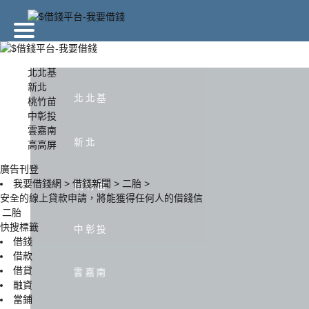
廣告刊登
北北基
新北
北北基
桃竹苗
北北基
新北
中彰投
雲嘉南
新北
高高屏
中彰投
雲嘉南
廣告刊登
我要借錢網
>
借錢新聞
>
二胎
>
桃竹苗
安全的線上貸款申請，將能獲得任何人的借錢信
二胎
快搜標籤
中彰投
借錢
借款
借貸
雲嘉南
融資
當鋪