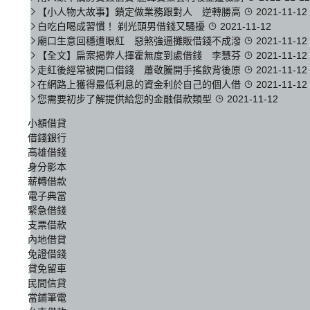
【小人物大故事】鎖定做業務跟對人 逆轉勝高
2021-11-12
白吃白喝成習慣！ 剃光頭男借錢又騷擾
2021-11-12
廟口生意回穩遭眼紅 惡煞強逼攤販借錢不成潑
2021-11-12
【全文】扁案揭弊人揮霍無度到處借錢 李慧芬
2021-11-12
走紅後經常被開口借錢 蕭敬騰開手搖飲背後原
2021-11-12
在網路上獲得最低利息的資金利於自己的個人借
2021-11-12
您需要初步了解提供給您的金融借款類型
2021-11-12
小額借貸
借錢銀行
高雄借錢
身分影本
薪轉借款
電子典當
緊急借錢
支票借款
內地借貸
免證借錢
貸免留車
民間信貸
當鋪筆電