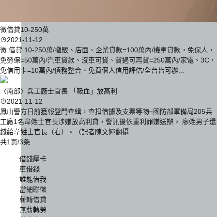
微借貸10-250萬
2021-11-12
微 借貸 10-250萬/攤販、店面、企業貸款=100萬內/機車貸款，免保人，
免勞保=50萬內/汽車貸款、沒車可貸、貸過可再貸=250萬內/家電、3C，
免信用卡=10萬內/債務整合、免費個人信用評估/全台皆可辦...
〈南部〉兵工廠士官長 「吸血」放高利
2021-11-12
鳳山警方日前獲報登門查緝，查扣借據及支票等物~國防部軍備局205兵
工廠1名韋姓士官長涉嫌放高利貸，警訊後依重利罪嫌送辦。 廖姓男子還
錢給韋姓士官長（右）。（記者陳文嬋翻攝...
共1页/3条
借錢壓卡
車借錢
誰能借我
當鋪聯徵
薪轉借貸
無薪轉勞