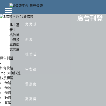
廣告刊登
北北基
北北基
新北
桃竹苗
北北基
新北
新北
中彰投
雲嘉南
高高屏
中彰投
雲嘉南
桃竹苗
廣告刊登
如何快速
中彰投
tag: 如何快速
快搜標籤
借錢
雲嘉南
借款
借貸
融資
高高屏
當鋪