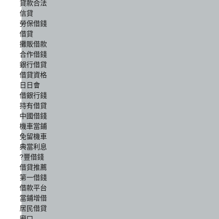
貸款合法
信貸
勞保借錢
借貸
攤販借款
合作借錢
銀行借貸
借貸資格
日日會
借銀行錢
持有借貸
中國借錢
機車當鋪
免留機車
典當利息
?豐借錢
借貸推薦
第一借錢
借款平台
當鋪增借
居民借貸
廟口