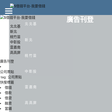
廣告刊登
北北基
北北基
新北
桃竹苗
北北基
新北
新北
中彰投
雲嘉南
高高屏
中彰投
雲嘉南
桃竹苗
廣告刊登
中彰投
公司票貼
tag: 公司票貼
快搜標籤
雲嘉南
借錢
借款
借貸
高高屏
融資
當鋪