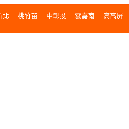
新北
桃竹苗
中彰投
雲嘉南
高高屏
桃竹苗
高高屏