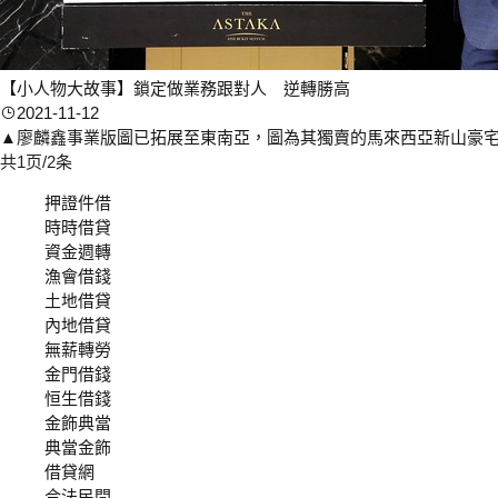
【小人物大故事】鎖定做業務跟對人 逆轉勝高
2021-11-12
▲廖麟鑫事業版圖已拓展至東南亞，圖為其獨賣的馬來西亞新山豪宅，
共1页/2条
押證件借
時時借貸
資金週轉
漁會借錢
土地借貸
內地借貸
無薪轉勞
金門借錢
恒生借錢
金飾典當
典當金飾
借貸網
合法民間