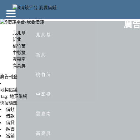
廣
北北基
北北基
新北
桃竹苗
北北基
新北
中彰投
新北
雲嘉南
高高屏
中彰投
雲嘉
桃竹苗
廣告刊登
地契借錢
中彰投
tag: 地契借錢
快搜標籤
借錢
雲嘉南
借款
借貸
融資
高高屏
當鋪