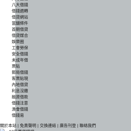
八大借錢
借錢週轉
借貸網站
當舖條件
首期借貸
借貸媒合
娛樂圈
工會勞保
安全借錢
未成年借
票貼
郵局借錢
客票貼現
內地借貸
利息沒繳
融資借款
借錢注意
漁會借錢
借錢易
關於本站
|
免責聲明
|
交換連結
|
廣告刊登
|
聯絡我們