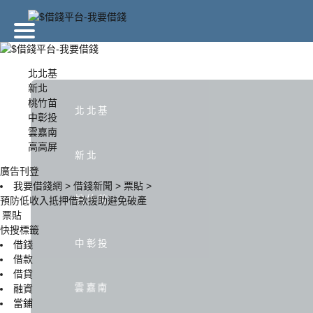
廣告刊登
北北基
新北
桃竹苗
北北基
新北
北北基
中彰投
雲嘉南
高高屏
中彰投
雲嘉南
新北
廣告刊登
我要借錢網
>
借錢新聞
>
票貼
>
桃竹苗
預防低收入抵押借款援助避免破產
票貼
快搜標籤
中彰投
借錢
借款
借貸
雲嘉南
融資
當鋪