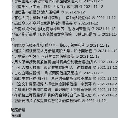
貸款困難 小英要青農們打電話給這個人
2021-11-12
〈南部〉兵工廠士官長 「吸血」放高利
2021-11-12
循廣告小額借貸 淪人頭帳戶
2021-11-12
當心！買手機轉「融資借款」 借1萬5變還4萬
2021-11-12
高雄今天不寧靜 2家當鋪接連爆衝突
2021-11-12
台南融資公司遭4男持球棒砸店 警方調查釐清
2021-11-12
獨／拖延高手！E奶名媛搬女兒借錢 8藉口拒還再
2021-11-
12
向親友借錢不能扣 房地合一稅bug沒解乾淨
2021-11-12
瑞銀：超級富豪 3 月借錢買股大賺，如今開始獲
2021-11-12
身材還不夠好？ 巫苡萱竟想借錢隆胸
2021-11-12
用人頭申請房貸兼信貸 麗峰實業套利吸金遭檢調
2021-11-12
【小人物大故事】鎖定做業務跟對人 逆轉勝高
2021-11-12
白吃白喝成習慣！ 剃光頭男借錢又騷擾
2021-11-12
廟口生意回穩遭眼紅 惡煞強逼攤販借錢不成潑
2021-11-12
【全文】扁案揭弊人揮霍無度到處借錢 李慧芬
2021-11-12
走紅後經常被開口借錢 蕭敬騰開手搖飲背後原
2021-11-12
在網路上獲得最低利息的資金利於自己的個人借
2021-11-12
您需要初步了解提供給您的金融借款類型
2021-11-12
駕照借錢
借兩萬