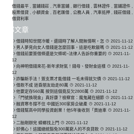
借錢最平
,
當鋪錢莊
,
汽車當鋪
,
銀行借錢
,
雲林證件
,
當鋪證件
,
股票借貸
,
小額資金
,
百老匯借
,
公務人員
,
汽車抵押
,
錢莊借錢
,
借貸利率
全部文章
借錢時知世間冷暖，還錢時了解人間無情啊，怎
2021-11-12
男人夢見向女人借錢是怎麼回事，這是吃軟飯嗎
2021-11-12
借錢前要簽借條還是欠條呢~法律人告訴你重要的
2021-11-
12
向神明借錢來花-新年求財氣！錢母、發財金這樣
2021-11-
12
詐騙新手法！簽支票才能借錢 一毛未得就欠債
2021-11-12
借款不成 迷昏朋友劫走80萬
2021-11-12
他要定存560萬 按到這個竟反欠2800萬
2021-11-12
「門號換現金」真好康？檢察官：魔鬼藏在細節
2021-11-12
融資寒冬撐不住 中國近300家房企破產
2021-11-12
借錢幫高中同學投資創業！他5年後收到「奧迪車
2021-11-
12
二胎剛辦完 蟑螂找上門
2021-11-12
好佛心！這國總統豁免300萬窮人的不良貸款
2021-11-12