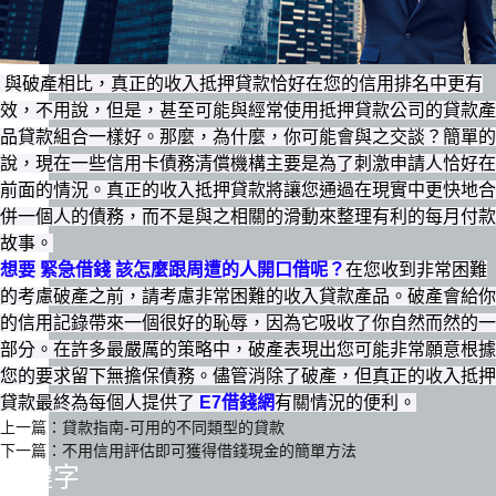
與破產相比，真正的收入抵押貸款恰好在您的信用排名中更有
效，不用說，但是，甚至可能與經常使用抵押貸款公司的貸款產
品貸款組合一樣好。那麼，為什麼，你可能會與之交談？簡單的
說，現在一些信用卡債務清償機構主要是為了刺激申請人恰好在
前面的情況。真正的收入抵押貸款將讓您通過在現實中更快地合
併一個人的債務，而不是與之相關的滑動來整理有利的每月付款
故事。
想要 緊急借錢 該怎麼跟周遭的人開口借呢？
在您收到非常困難
的考慮破產之前，請考慮非常困難的收入貸款產品。破產會給你
的信用記錄帶來一個很好的恥辱，因為它吸收了你自然而然的一
部分。在許多最嚴厲的策略中，破產表現出您可能非常願意根據
您的要求留下無擔保債務。儘管消除了破產，但真正的收入抵押
貸款最終為每個人提供了
E7借錢網
有關情況的便利。
上一篇：
貸款指南-可用的不同類型的貸款
下一篇：
不用信用評估即可獲得借錢現金的簡單方法
關鍵字