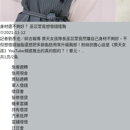
身材還不夠好？ 巫苡萱竟想借錢隆胸
2021-11-12
記者劉彥池／綜合報導 樂天女孩隊長巫苡萱竟然嫌自己身材不夠好，不
但想借錢抽脂還想把多餘脂肪用來升級胸部！粉絲別擔心這是《樂天女
孩》YouTube頻道推出的真的假的？！單元，...
共1页/2条
急需週轉
急用現金
票貼週轉
軍人借錢
借貸書
裝修借貸
機車當鋪
持有借貸
汽車抵押
當鋪增借
日日會