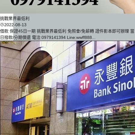
挑戰業界最低利
2022-08-13
借款 保證45日一期 挑戰業界最低利 免照會/免薪轉 證件影本即可辦理 當
日撥款/分期償還 電洽:0979141394 Line:wwff888...