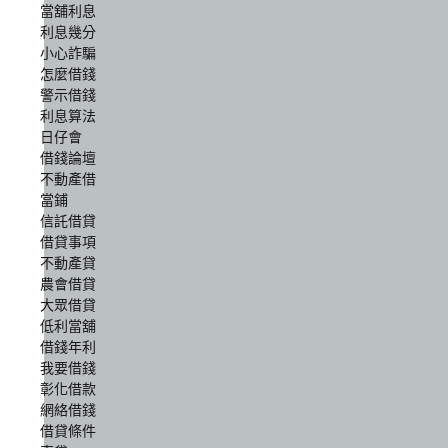
當舖利息
利息幾分
小心詐騙
怎麼借錢
警示借錢
利息算法
日仔會
借錢論壇
不動產借
當鋪
信託借貸
借貸事項
不動產貸
農會借貸
大眾借貸
低利當舖
借錢年利
我要借錢
彰化借款
網絡借錢
借貸條件