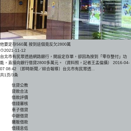
他要定存560萬 按到這個竟反欠2800萬
2021-11-12
台北市有民眾透過網路銀行，開設定存單，卻因為按到「零存整付」功
能，直接向銀行借貸2800多萬元。（資料照，記者王孟倫攝） 2016-04-
07 08:42 〔即時新聞／綜合報導〕台北市有民眾透...
共1页/3条
信貸公教
貸款合法
借款評價
借錢審核
車子借貸
中銀借貸
攤販借款
借錢息低