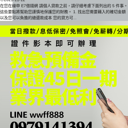
在您在線申 E7借錢網 請個人貸款之前，請仔細考慮下面列出的 5 件事。
這些要點將幫助您謹慎地保護您的財務。 1. 找出您需要藉入的確切金額
以及您可以負擔的總還款成本 您的貸方可...