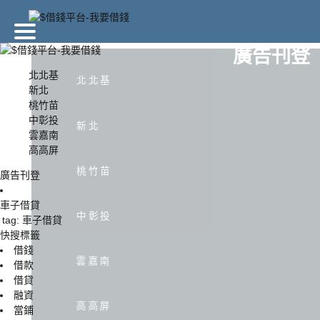
廣告刊登
北北基
北北基
新北
桃竹苗
北北基
新北
中彰投
新北
雲嘉南
高高屏
中彰投
雲嘉南
桃竹苗
廣告刊登
車子借貸
中彰投
tag: 車子借貸
快搜標籤
借錢
雲嘉南
借款
借貸
融資
高高屏
當鋪