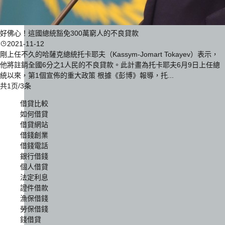
好佛心！這國總統豁免300萬窮人的不良貸款
2021-11-12
剛上任不久的哈薩克總統托卡耶夫（Kassym-Jomart Tokayev）表示，
他將註銷全國6分之1人民的不良貸款。此計畫為托卡耶夫6月9日上任總
統以來，第1個宣佈的重大政策 根據《彭博》報導，托...
共1页/3条
借貸比較
如何借貸
借貸網站
借錢創業
借錢電話
銀行借錢
個人借貸
法定利息
證件借款
漁保借錢
勞保借錢
錢借貸