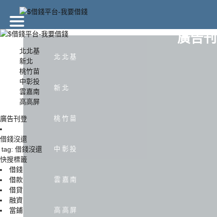
廣告刊
北北基
北北基
新北
桃竹苗
北北基
新北
中彰投
新北
雲嘉南
高高屏
中彰投
雲嘉南
桃竹苗
廣告刊登
借錢沒還
中彰投
tag: 借錢沒還
快搜標籤
借錢
雲嘉南
借款
借貸
融資
高高屏
當鋪