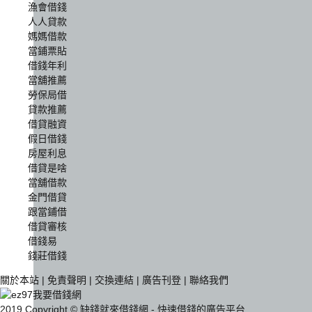
漁會借錢
人人貸款
媽媽借款
當鋪票貼
借錢年利
當舖推薦
勞保局借
貸款推薦
借貸融資
假日借錢
房屋利息
借貸是啥
當舖借款
金門借貸
跟當鋪借
借貸審核
借錢易
錢莊借錢
關於本站
|
免責聲明
|
交換連結
|
廣告刊登
|
聯絡我們
2019 Copyright © 缺錢就來借錢網 - 快速借錢的廣告平台