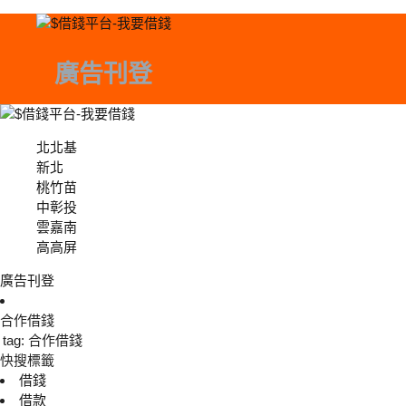
廣告刊登
北北基
北北基
新北
桃竹苗
中彰投
中彰投
雲嘉南
高高屏
廣告刊登
合作借錢
tag: 合作借錢
快搜標籤
借錢
借款