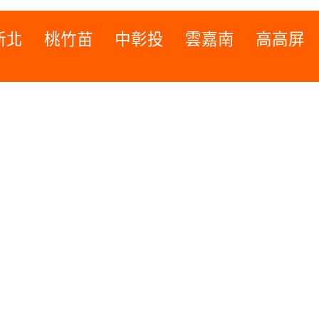
新北
桃竹苗
中彰投
雲嘉南
高高屏
桃竹苗
高高屏