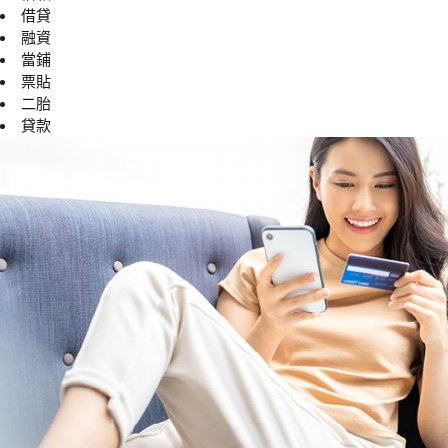
借貸
融資
當鋪
票貼
二胎
貸款