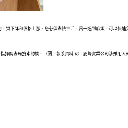
的工資下降和價格上漲，您必須盡快生活，萬一遇到麻煩，可以快速貸
指揮調查局搜索約談。（圖／報系資料照） 麗峰實業公司涉嫌用人頭