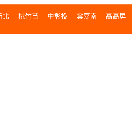
新北
桃竹苗
中彰投
雲嘉南
高高屏
桃竹苗
高高屏