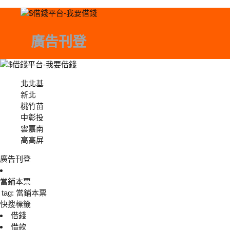
廣告刊登
北北基
北北基
新北
桃竹苗
中彰投
中彰投
雲嘉南
高高屏
廣告刊登
當鋪本票
tag: 當鋪本票
快搜標籤
借錢
借款