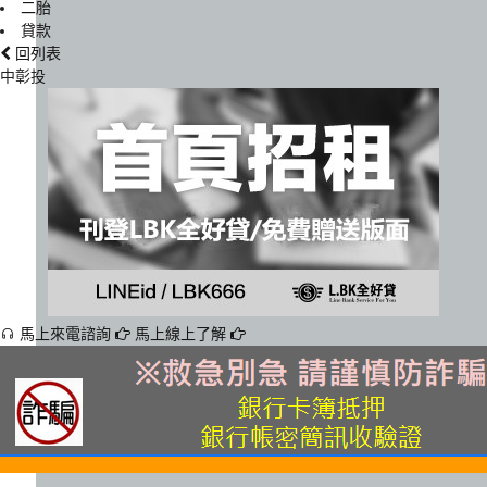
二胎
貸款
回列表
中彰投
馬上來電諮詢
馬上線上了解