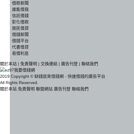
借款新聞
誰能借我
信託借錢
彰化借款
居民借貸
借錢新聞
借錢平台
代書借貸
易借利息
關於本站
|
免責聲明
|
交換連結
|
廣告刊登
|
聯絡我們
2019 Copyright © 缺錢就來借錢網 - 快速借錢的廣告平台
All Rights Reserved.
關於本站
免責聲明
聯盟網站
廣告刊登
聯絡我們