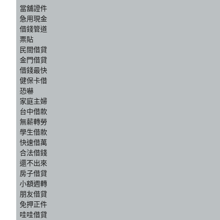
當舖證件
急用現金
借錢管道
票貼
民間借貸
金門借貸
借錢最快
健保卡借
恐嚇
家庭主婦
台中借款
無薪轉勞
學生借款
快速借萬
合法借錢
還不出來
房子借貸
小額週轉
朋友借貸
免押正件
哇哇借貸