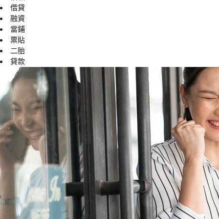
借貸
融資
當鋪
票貼
二胎
貸款