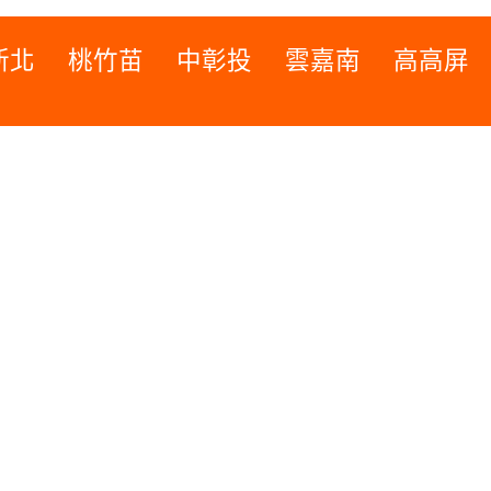
新北
桃竹苗
中彰投
雲嘉南
高高屏
桃竹苗
高高屏