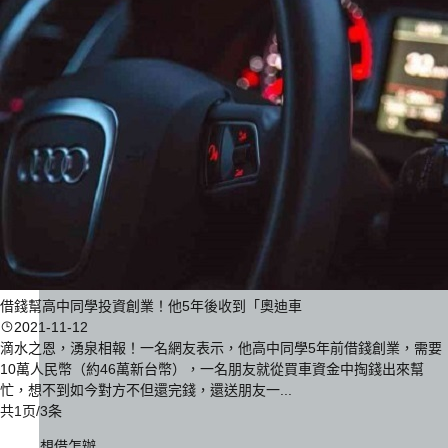
借錢幫高中同學投資創業！他5年後收到「奧迪車
2021-11-12
滴水之恩，湧泉相報！一名網友表示，他高中同學5年前借錢創業，需要
10萬人民幣（約46萬新台幣），一名朋友就從買車資金中掏錢出來幫
忙，想不到如今對方不但還完錢，還送朋友一...
共1页/3条
想借怎辦