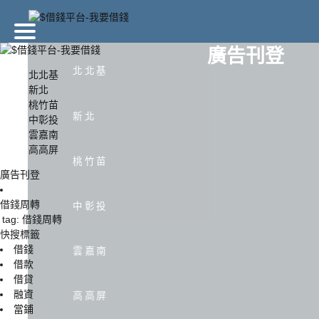
廣告刊登
北北基
北北基
新北
桃竹苗
北北基
新北
新北
中彰投
雲嘉南
高高屏
中彰投
雲嘉南
桃竹苗
廣告刊登
借錢周轉
中彰投
tag: 借錢周轉
快搜標籤
借錢
雲嘉南
借款
借貸
融資
高高屏
當鋪