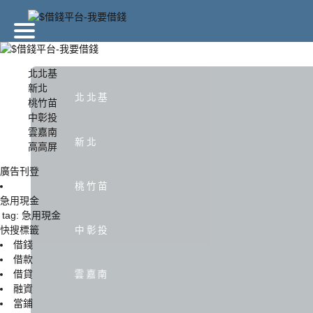
廣告刊登
北北基
新北
北北基
桃竹苗
北北基
新北
中彰投
雲嘉南
新北
高高屏
中彰投
雲嘉南
廣告刊登
桃竹苗
急用現金
tag: 急用現金
快搜標籤
中彰投
借錢
借款
借貸
雲嘉南
融資
當鋪