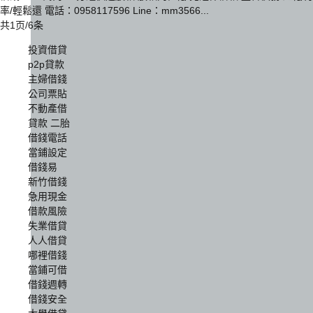
率/輕鬆還 電話：0958117596 Line：mm3566...
共1页/6条
投資借貸
p2p貸款
主婦借錢
公司票貼
不動產借
貸款 二胎
借錢電話
當鋪設定
借錢易
新竹借錢
急用現金
借款風險
失業借貸
人人借貸
哪裡借錢
當鋪可借
借錢週轉
借錢安全