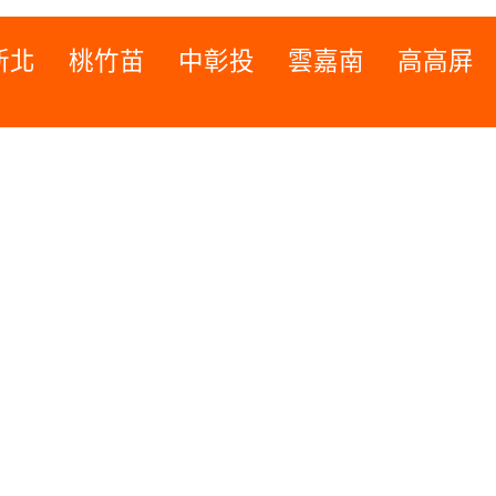
新北
桃竹苗
中彰投
雲嘉南
高高屏
桃竹苗
高高屏