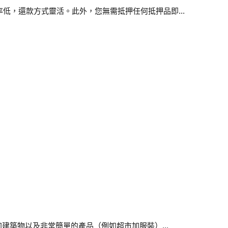
利率低，還款方式靈活。此外，您無需抵押任何抵押品即...
築物以及非常簡單的產品（例如超市加服裝）...