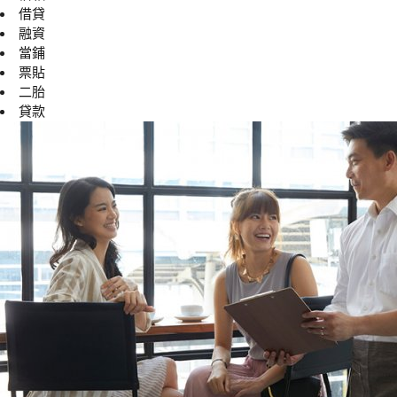
借貸
融資
當鋪
票貼
二胎
貸款