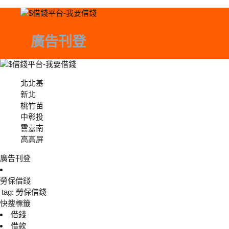
廣告刊登
北北基
北北基
新北
桃竹苗
中彰投
中彰投
雲嘉南
高高屏
廣告刊登
勞保借錢
tag: 勞保借錢
快搜標籤
借錢
借款