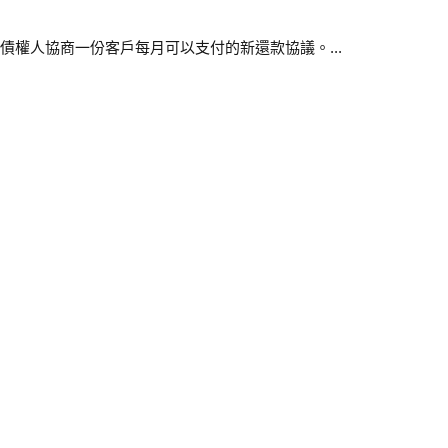
債權人協商一份客戶每月可以支付的新還款協議。...