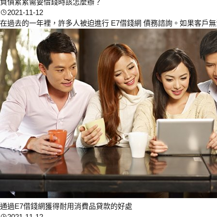
負債累累需要借錢時該怎麼辦？
2021-11-12
在過去的一年裡，許多人被迫進行 E7借錢網 債務諮詢。如果客戶
通過E7借錢網獲得耐用消費品貸款的好處
2021-11-12