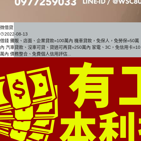
微借貸
2022-08-13
借錢 攤販、店面、企業貸款=100萬內 機車貸款，免保人，免勞保=50萬
內 汽車貸款、沒車可貸、貸過可再貸=250萬內 家電、3C，免信用卡=10
萬內 債務整合、免費個人信用評估...