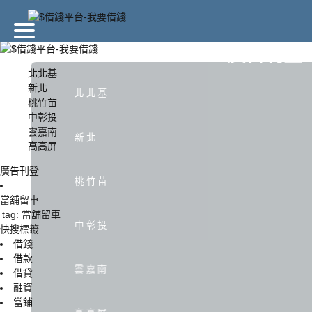
廣告刊登
北北基
新北
北北基
桃竹苗
北北基
新北
中彰投
雲嘉南
新北
高高屏
中彰投
雲嘉南
廣告刊登
桃竹苗
當舖留車
tag: 當舖留車
中彰投
快搜標籤
借錢
借款
雲嘉南
借貸
融資
當鋪