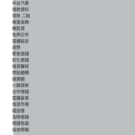
中台汽車
借款資料
貸款 二胎
典當金飾
鄉民貸
免押正件
當鋪設定
惡煞
緊急借錢
彰化借錢
借貸審核
票貼週轉
娛樂圈
小額貸款
合作借錢
當舖留車
借貸市場
錢加借
及時借錢
借錢免留
自由時報