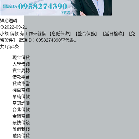
短期週轉
2022-09-21
小額 借款 有工作來就借 【息低保密】【整合債務】 【當日撥款】【免
留證件】 電話ID：0958274390李代書...
共1页/4条
現金借貸
大學借錢
資金周轉
借款平台
貸款車當
機車當舖
單純借款
當舖評價
台北借款
金飾當鋪
最快借錢
誰借我錢
融資借貸