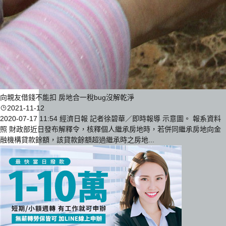
向親友借錢不能扣 房地合一稅bug沒解乾淨
2021-11-12
2020-07-17 11:54 經濟日報 記者徐碧華／即時報導 示意圖。 報系資料
照 財政部近日發布解釋令，核釋個人繼承房地時，若併同繼承房地向金
融機構貸款餘額，該貸款餘額超過繼承時之房地...