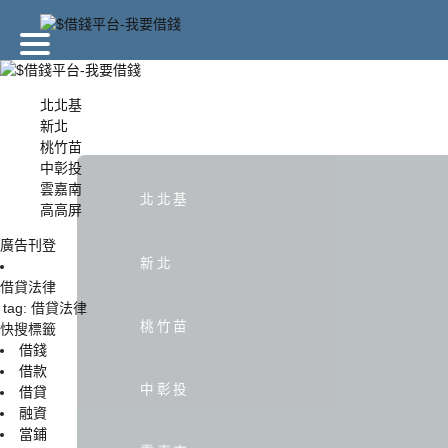
北北基
新北
桃竹苗
北北基
中彰投
雲嘉南
北北基
高高屏
中彰投
廣告刊登
新北
借貸法律
tag: 借貸法律
桃竹苗
快搜標籤
借錢
借款
中彰投
借貸
融資
當鋪