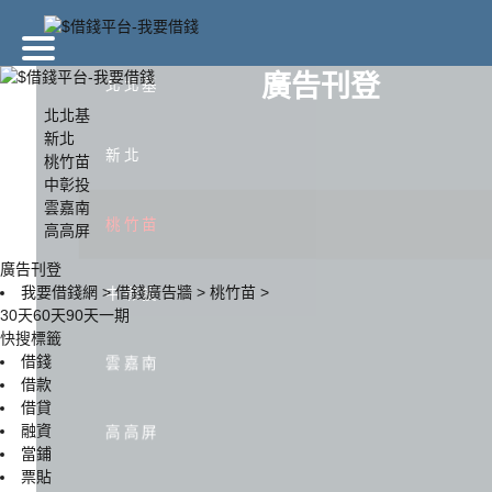
廣告刊登
北北基
北北基
新北
新北
桃竹苗
北北基
新北
桃竹
中彰投
雲嘉南
桃竹苗
高高屏
中彰投
雲嘉南
高高
廣告刊登
我要借錢網
>
借錢廣告牆
>
桃竹苗
>
中彰投
30天60天90天一期
快搜標籤
借錢
雲嘉南
借款
借貸
融資
高高屏
當鋪
票貼