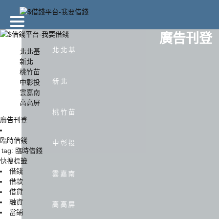
廣告刊登
北北基
北北基
新北
桃竹苗
北北基
新北
新北
中彰投
雲嘉南
高高屏
中彰投
雲嘉南
桃竹苗
廣告刊登
臨時借錢
中彰投
tag: 臨時借錢
快搜標籤
借錢
雲嘉南
借款
借貸
融資
高高屏
當鋪