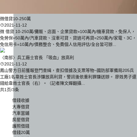
微借貸10-250萬
2021-11-12
微 借貸 10-250萬/攤販、店面、企業貸款=100萬內/機車貸款，免保人，
免勞保=50萬內/汽車貸款、沒車可貸、貸過可再貸=250萬內/家電、3C，
免信用卡=10萬內/債務整合、免費個人信用評估/全台皆可辦...
〈南部〉兵工廠士官長 「吸血」放高利
2021-11-12
鳳山警方日前獲報登門查緝，查扣借據及支票等物~國防部軍備局205兵
工廠1名韋姓士官長涉嫌放高利貸，警訊後依重利罪嫌送辦。 廖姓男子還
錢給韋姓士官長（右）。（記者陳文嬋翻攝...
共1页/3条
借錢收據
大專借貸
汽車當鋪
房屋借貸
護照借錢
借錢20萬