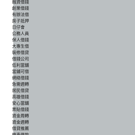
融資借錢
創業借錢
有辦法借
房子抵押
日仔會
公務人員
保人借錢
大專生借
裝修借貸
借錢公司
低利當舖
當鋪可借
網絡借錢
急需週轉
居民借貸
高雄借錢
安心當舖
票貼借錢
資金周轉
資金週轉
借貸推薦
機車借款