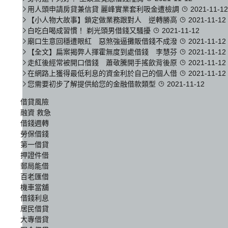
用人頭申請房貸兼信貸 麗峰實業套利吸金遭檢調
2021-11-12
【小人物大故事】鎖定做業務跟對人 逆轉勝高
2021-11-12
白吃白喝成習慣！ 剃光頭男借錢又騷擾
2021-11-12
廟口生意回穩遭眼紅 惡煞強逼攤販借錢不成潑
2021-11-12
【全文】扁案揭弊人揮霍無度到處借錢 李慧芬
2021-11-12
走紅後經常被開口借錢 蕭敬騰開手搖飲背後原
2021-11-12
在網路上獲得最低利息的資金利於自己的個人借
2021-11-12
您需要初步了解提供給您的金融借款類型
2021-11-12
借貸風險
融資 救急
借錢週轉
勞保借錢
第一借貸
押證件借
郵局能借
百老匯借
機車當舖
借錢利息
居民借貸
大專借貸