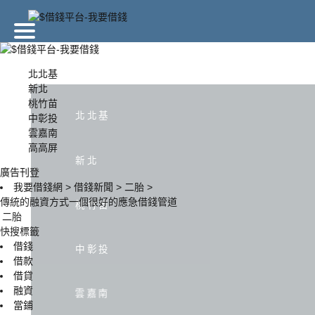
廣告刊登
北北基
新北
桃竹苗
北北基
新北
北北基
中彰投
雲嘉南
高高屏
中彰投
雲嘉南
新北
廣告刊登
我要借錢網
>
借錢新聞
>
二胎
>
傳統的融資方式一個很好的應急借錢管道
桃竹苗
二胎
快搜標籤
借錢
中彰投
借款
借貸
融資
雲嘉南
當鋪