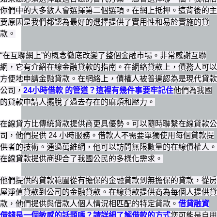
你們中的大多數人會選擇第二個選項。在網上抵押。這背後的主
要原因是我們都認為最好的選擇提供了實用性和易於實施的貸
款。
“在互聯網上”的概念徹底改變了整個金融市場。非常感謝互聯
網，它有介紹在線金融貸款的指南。在網絡貸款上，債務人可以
方便地申請金融貸款。在網絡上，債權人被普遍認為是現代貸款
公司，
24小時借款 的管道？這裡有幾件事要牢記住
他們為我國
的貸款申請人擺脫了過去存在的麻煩和壓力。
在線貸方比傳統貸款提供商更具優勢。可以隨時聯繫在線貸款公
司，他們提供 24 小時服務。借款人不需要單獨使用每個貸款提
供者的技術。通過萬維網，他可以訪問無限數量的在線債權人。
在線貸款提供商迎合了我國公民的多樣化需求。
他們提供的貸款範圍從有擔保的金融貸款到無擔保的貸款，從房
屋淨值貸款到公司的金融貸款。在線貸款提供商為每個人提供貸
款，他們提供與借款人個人情況相匹配的特定貸款。
借貸融資
借錢是一個敏感的話題嗎？請詳細了解借款的方式
您可能是自用