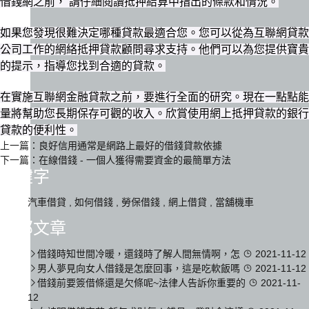
借錢網之前， 請仔細閱讀抵押結算中指出的條款和情況。
如果您發現很難決定哪種貸款最適合您。您可以從為互聯網貸款
公司工作的網絡抵押貸款顧問尋求支持。他們可以為您提供寶貴
的提示，指導您找到合適的貸款。
在實施互聯網金融貸款之前，要進行全面的研究。現在一點點能
量將幫助您長期保存可觀的收入。欣賞使用網上抵押貸款的銀行
貸款的便利性。
上一篇：
良好信用通常是網路上最好的借錢貸款依據
下一篇：
在線借錢 - 一個人獲得需要資金的最簡單方法
關鍵字
汽車借貸
,
如何借錢
,
勞保借錢
,
網上借貸
,
當舖機車
全部文章
借錢時知世間冷暖，還錢時了解人間無情啊，怎
2021-11-12
男人夢見向女人借錢是怎麼回事，這是吃軟飯嗎
2021-11-12
借錢前要簽借條還是欠條呢~法律人告訴你重要的
2021-11-
12