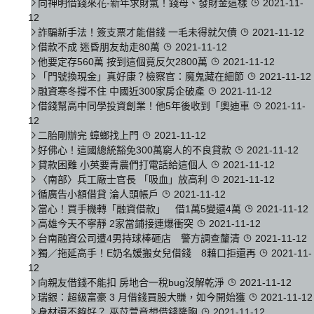
向神明借錢來花-新年求財氣！錢母、發財金這樣
2021-11-
12
詐騙新手法！簽支票才能借錢 一毛未得就欠債
2021-11-12
借款不成 迷昏朋友劫走80萬
2021-11-12
他要定存560萬 按到這個竟反欠2800萬
2021-11-12
「門號換現金」真好康？檢察官：魔鬼藏在細節
2021-11-12
融資寒冬撐不住 中國近300家房企破產
2021-11-12
借錢幫高中同學投資創業！他5年後收到「奧迪車
2021-11-
12
二胎剛辦完 蟑螂找上門
2021-11-12
好佛心！這國總統豁免300萬窮人的不良貸款
2021-11-12
貸款困難 小英要青農們打電話給這個人
2021-11-12
〈南部〉兵工廠士官長 「吸血」放高利
2021-11-12
循廣告小額借貸 淪人頭帳戶
2021-11-12
當心！買手機轉「融資借款」 借1萬5變還4萬
2021-11-12
高雄今天不寧靜 2家當鋪接連爆衝突
2021-11-12
台南融資公司遭4男持球棒砸店 警方調查釐清
2021-11-12
獨／拖延高手！E奶名媛搬女兒借錢 8藉口拒還再
2021-11-
12
向親友借錢不能扣 房地合一稅bug沒解乾淨
2021-11-12
瑞銀：超級富豪 3 月借錢買股大賺，如今開始獲
2021-11-12
身材還不夠好？ 巫苡萱竟想借錢隆胸
2021-11-12