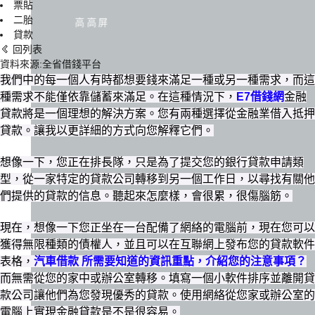
票貼
二胎
高高屏
貸款
回列表
資料來源:全省借錢平台
我們中的每一個人有時都想要錢來滿足一種或另一種需求，而這
種需求不能僅依靠儲蓄來滿足。在這種情況下，
E7借錢網
金融
貸款將是一個理想的解決方案。您有兩種選擇從金融業借入抵押
貸款。讓我以更詳細的方式向您解釋它們。
想像一下，您正在排長隊，只是為了提交您的銀行貸款申請類
型，從一家特定的貸款公司轉移到另一個工作日，以尋找有關他
們提供的貸款的信息。聽起來怎麼樣，會很累，很傷腦筋。
現在，想像一下您正坐在一台配備了網絡的電腦前，現在您可以
獲得無限種類的債權人，並且可以在互聯網上發布您的貸款軟件
表格，
汽車借款 所需要知道的資訊重點，介紹您的注意事項？
而無需從您的家中或辦公室轉移。填寫一個小軟件排序並離開貸
款公司讓他們為您發現優秀的貸款。使用網絡從您家或辦公室的
電腦上實現金融貸款是不是很容易。