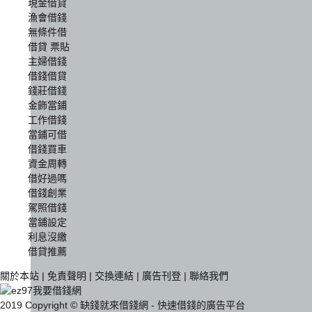
現金借貸
漁會借錢
無條件借
借貸 票貼
主婦借錢
借錢借貸
錢莊借錢
金飾當鋪
工作借錢
當鋪可借
借錢買車
資金周轉
借好過嗎
借錢創業
駕照借錢
當鋪設定
利息沒繳
借貸推薦
關於本站
|
免責聲明
|
交換連結
|
廣告刊登
|
聯絡我們
2019 Copyright © 缺錢就來借錢網 - 快速借錢的廣告平台