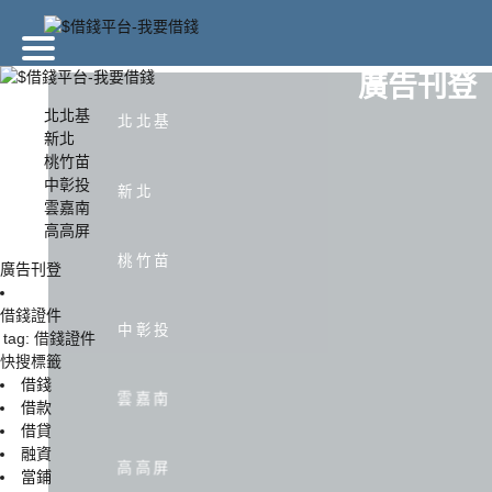
廣告刊登
北北基
北北基
新北
桃竹苗
北北基
新北
中彰投
新北
雲嘉南
高高屏
中彰投
雲嘉南
桃竹苗
廣告刊登
借錢證件
中彰投
tag: 借錢證件
快搜標籤
借錢
雲嘉南
借款
借貸
融資
高高屏
當鋪