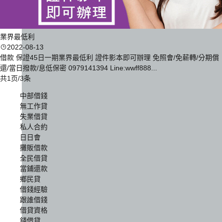
業界最低利
2022-08-13
借款 保證45日一期業界最低利 證件影本即可辦理 免照會/免薪轉/分期償
還/當日撥款/息低保密 0979141394 Line:wwff888...
共1页/3条
中部借錢
無工作貸
失業借貸
私人合約
日日會
攤販借款
全民借貸
當鋪還款
鄉民貸
借錢經驗
跟誰借錢
借貸資格
錢借貸