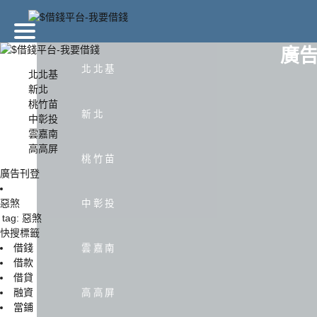
廣
北北基
北北基
新北
桃竹苗
北北基
新北
新北
中彰投
雲嘉南
高高屏
中彰投
雲嘉
桃竹苗
廣告刊登
惡煞
中彰投
tag: 惡煞
快搜標籤
借錢
雲嘉南
借款
借貸
融資
高高屏
當鋪