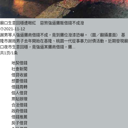
廟口生意回穩遭眼紅 惡煞強逼攤販借錢不成潑
2021-11-12
謝男等人強逼攤商借錢不成，竟到攤位潑漆恐嚇。（圖／翻攝畫面） 基
隆市謝姓男子去年開始在基隆、桃園一代從事暴力討債活動，近期發現廟
口夜市生意回穩，竟強逼某攤商借錢，攤...
共1页/1条
地契借錢
社會新聞
借貸收據
想要借錢
借錢周轉
個人借貸
票貼辦理
合法借錢
政府借錢
借錢推薦
房子借貸