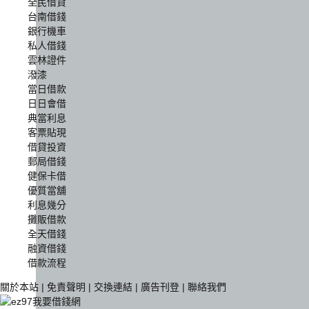
全民借貸
台南借錢
銀行機車
私人借錢
雲林證件
潑漆
當日借款
日日會借
典當利息
客票貼現
借貸投資
郵局借錢
健保卡借
優質當舖
利息幾分
攤販借款
全天借錢
融資借錢
借款流程
關於本站
|
免責聲明
|
交換連結
|
廣告刊登
|
聯絡我們