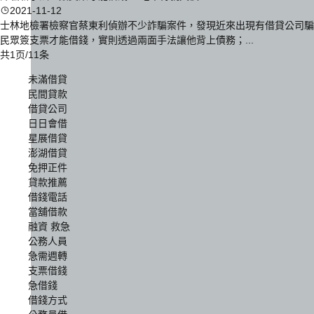
2021-11-12
士林地檢署檢察官蔡東利偵辦不少詐騙案件，發現近來出現有借貸公司騙
民眾簽支票才能借錢，實則透過兩面手法讓他背上債務；...
共1页/11条
未滿借貸
民間貸款
借貸公司
日日會借
星展借貸
澎湖借貸
免押正件
貸款推薦
借錢電話
當舖借款
融資 救急
公務人員
急需週轉
支票借錢
急借錢
借錢方式