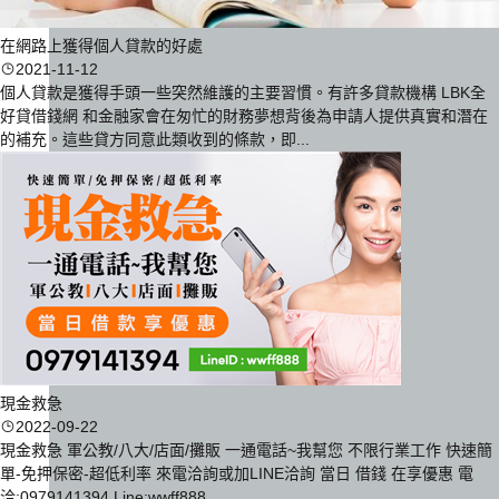
在網路上獲得個人貸款的好處
2021-11-12
個人貸款是獲得手頭一些突然維護的主要習慣。有許多貸款機構 LBK全
好貸借錢網 和金融家會在匆忙的財務夢想背後為申請人提供真實和潛在
的補充。這些貸方同意此類收到的條款，即...
現金救急
2022-09-22
現金救急 軍公教/八大/店面/攤販 一通電話~我幫您 不限行業工作 快速簡
單-免押保密-超低利率 來電洽詢或加LINE洽詢 當日 借錢 在享優惠 電
洽:0979141394 Line:wwff888...