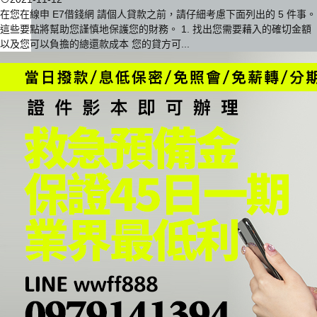
在您在線申 E7借錢網 請個人貸款之前，請仔細考慮下面列出的 5 件事。
這些要點將幫助您謹慎地保護您的財務。 1. 找出您需要藉入的確切金額
以及您可以負擔的總還款成本 您的貸方可...