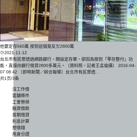
他要定存560萬 按到這個竟反欠2800萬
2021-11-12
台北市有民眾透過網路銀行，開設定存單，卻因為按到「零存整付」功
能，直接向銀行借貸2800多萬元。（資料照，記者王孟倫攝） 2016-04-
07 08:42 〔即時新聞／綜合報導〕台北市有民眾透...
共1页/3条
沒工作借
當舖條件
工會勞保
融資借款
首期借貸
利息計算
想借錢
用身分證