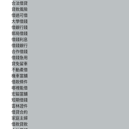
合法借貸
貸款風險
借過可借
大學借錢
借銀行錢
郵局借錢
借錢利息
借錢銀行
合作借錢
借錢急用
貸免留車
不動產借
機車當舖
借款條件
哪裡能借
宏鎰當舖
短期借錢
雲林證件
借貸合約
家庭主婦
借款貸款