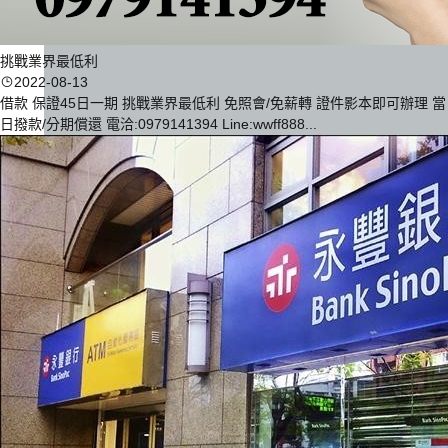
挑戰業界最低利
2022-08-13
借款 保證45日一期 挑戰業界最低利 免照會/免薪轉 證件影本即可辦理 當
日撥款/分期償還 電洽:0979141394 Line:wwff888...