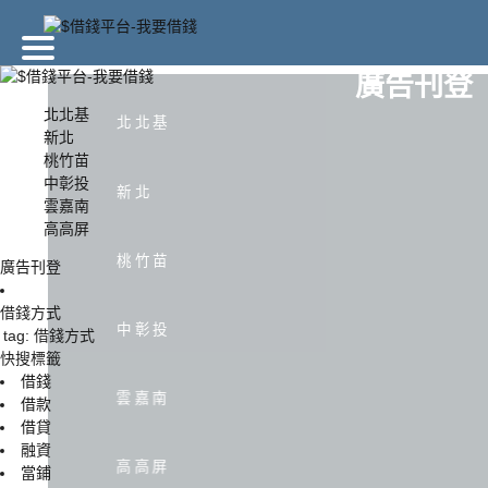
廣告刊登
北北基
北北基
新北
桃竹苗
北北基
新北
中彰投
新北
雲嘉南
高高屏
中彰投
雲嘉南
桃竹苗
廣告刊登
借錢方式
中彰投
tag: 借錢方式
快搜標籤
借錢
雲嘉南
借款
借貸
融資
高高屏
當鋪