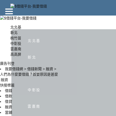
廣告刊登
北北基
新北
桃竹苗
北北基
新北
北北基
中彰投
雲嘉南
高高屏
中彰投
雲嘉南
新北
廣告刊登
我要借錢網
>
借錢新聞
>
融資
>
桃竹苗
人們為什麼要借錢？首要原因是甚麼
融資
快搜標籤
中彰投
借錢
借款
借貸
雲嘉南
融資
當鋪