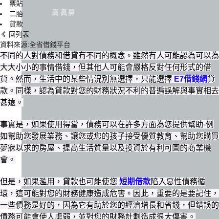
票貼
高高屏
二胎
貸款
回列表
資料來源:全省借錢平台
不同的人對債務和借貸有不同的概念。雖然有人可能認為可以為
大大小小的事情借錢，但其他人可能會嚴格反對任何形式的借
貸。然而，生活中的某些情況別無選擇，只能選擇
E7借錢網
貸
款。同樣，認為貸款對您的財務狀況不利的普遍誤解與事實相去
甚遠。
事實是，如果使用得當，債務可以在許多方面為您提供幫助-例
如幫助您發展業務、讓您或您的孩子接受優質教育、幫助您購買
夢寐以求的房屋、提高生活質量以及投資於有利可圖的商業機
會。
但是，如果濫用，貸款也可能使您
短期借款
陷入惡性債務循
環，這可能對您的財務健康造成危害。因此，重要的是要記住，
一些債務是好的，因為它有助於您的經濟增長和省錢，但錯誤的
債務可能會使人虛弱，並對您的財務計劃造成很大傷害。