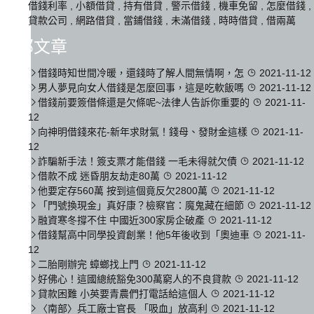
借錢利率
,
小額借貸
,
持有借貸
,
警示借錢
,
機車免留
,
怎麼借錢
,
貸款公司
,
網路借貸
,
當鋪借錢
,
未滿借錢
,
時時借貸
,
借兩萬
全部文章
借錢時知世間冷暖，還錢時了解人間無情啊，怎
2021-11-12
男人夢見向女人借錢是怎麼回事，這是吃軟飯嗎
2021-11-12
借錢前要簽借條還是欠條呢~法律人告訴你重要的
2021-11-
12
向神明借錢來花-新年求財氣！錢母、發財金這樣
2021-11-
12
詐騙新手法！簽支票才能借錢 一毛未得就欠債
2021-11-12
借款不成 迷昏朋友劫走80萬
2021-11-12
他要定存560萬 按到這個竟反欠2800萬
2021-11-12
「門號換現金」真好康？檢察官：魔鬼藏在細節
2021-11-12
融資寒冬撐不住 中國近300家房企破產
2021-11-12
借錢幫高中同學投資創業！他5年後收到「奧迪車
2021-11-
12
二胎剛辦完 蟑螂找上門
2021-11-12
好佛心！這國總統豁免300萬窮人的不良貸款
2021-11-12
貸款困難 小英要青農們打電話給這個人
2021-11-12
〈南部〉兵工廠士官長 「吸血」放高利
2021-11-12