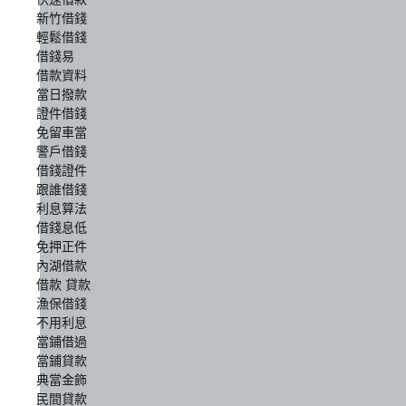
新竹借錢
輕鬆借錢
借錢易
借款資料
當日撥款
證件借錢
免留車當
警戶借錢
借錢證件
跟誰借錢
利息算法
借錢息低
免押正件
內湖借款
借款 貸款
漁保借錢
不用利息
當鋪借過
當鋪貸款
典當金飾
民間貸款