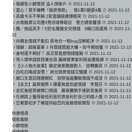
循廣告小額借貸 淪人頭帳戶
2021-11-12
當心！買手機轉「融資借款」 借1萬5變還4萬
2021-11-12
高雄今天不寧靜 2家當鋪接連爆衝突
2021-11-12
台南融資公司遭4男持球棒砸店 警方調查釐清
2021-11-12
獨／拖延高手！E奶名媛搬女兒借錢 8藉口拒還再
2021-11-
12
向親友借錢不能扣 房地合一稅bug沒解乾淨
2021-11-12
瑞銀：超級富豪 3 月借錢買股大賺，如今開始獲
2021-11-12
身材還不夠好？ 巫苡萱竟想借錢隆胸
2021-11-12
用人頭申請房貸兼信貸 麗峰實業套利吸金遭檢調
2021-11-12
【小人物大故事】鎖定做業務跟對人 逆轉勝高
2021-11-12
白吃白喝成習慣！ 剃光頭男借錢又騷擾
2021-11-12
廟口生意回穩遭眼紅 惡煞強逼攤販借錢不成潑
2021-11-12
【全文】扁案揭弊人揮霍無度到處借錢 李慧芬
2021-11-12
走紅後經常被開口借錢 蕭敬騰開手搖飲背後原
2021-11-12
在網路上獲得最低利息的資金利於自己的個人借
2021-11-12
您需要初步了解提供給您的金融借款類型
2021-11-12
快速借貸
借款風險
小額借款
快速借款