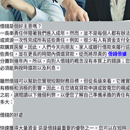
借錢是個好主意嗎？
一長串責任伴隨著我們進入成年。然而，並不是每個人都有辦法
或資源一次性完成所有這些責任。例如，很少有人有資金支付全
款購買房屋。因此，人們今天向朋友、家人或銀行借款來履行這
些責任，並在更長的時間內償還貸款，從而將昂貴的
借錢借據
分攤到幾年內。所以，向別人借錢的概念沒有本質上的錯誤；您
必須能夠按時還款以及利息。
雖然借錢可以幫助您實現短期財務目標，但從長遠來看，它確實
有積極和消極的影響。因此，在您填寫貸款申請或致電您的親戚
之前，請閱讀以下幾個利弊，以便您了解自己準備承擔的責任有
多大：
借錢的好處
快速獲得大量資金 這是借錢最重要的優勢之一。您可以在短時