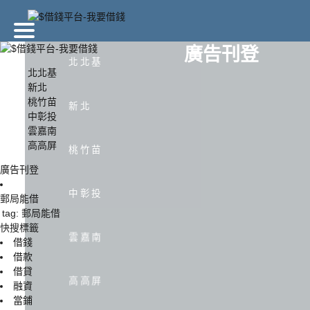
廣告刊登
北北基
北北基
新北
桃竹苗
北北基
新北
新北
中彰投
雲嘉南
高高屏
中彰投
雲嘉南
桃竹苗
廣告刊登
中彰投
郵局能借
tag: 郵局能借
快搜標籤
雲嘉南
借錢
借款
借貸
高高屏
融資
當鋪