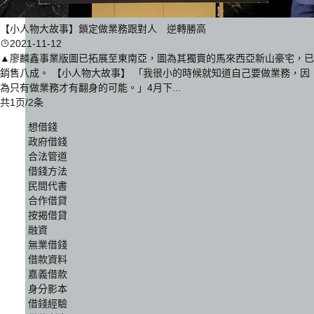
【小人物大故事】鎖定做業務跟對人 逆轉勝高
2021-11-12
▲廖麟鑫事業版圖已拓展至東南亞，圖為其獨賣的馬來西亞新山豪宅，已
銷售八成。 【小人物大故事】 「我很小的時候就知道自己要做業務，因
為只有做業務才有翻身的可能。」4月下...
共1页/2条
想借錢
政府借錢
合法管道
借錢方法
民間代書
合作借貸
按揭借貸
融資
無業借錢
借款資料
嘉義借款
身分影本
借錢經驗