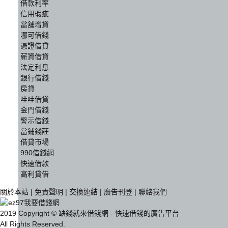
借款利率
信用瑕疵
當舖增貸
哪可借錢
憑證借貸
薪資借貸
法定利息
銀行借錢
房貸
哇哇借貸
金門借錢
警示借錢
當鋪錢莊
借貸市場
990借錢網
快速借款
高利貸借
關於本站
|
免責聲明
|
交換連結
|
廣告刊登
|
聯絡我們
2019 Copyright © 缺錢就來借錢網 - 快速借錢的廣告平台
All Rights Reserved.