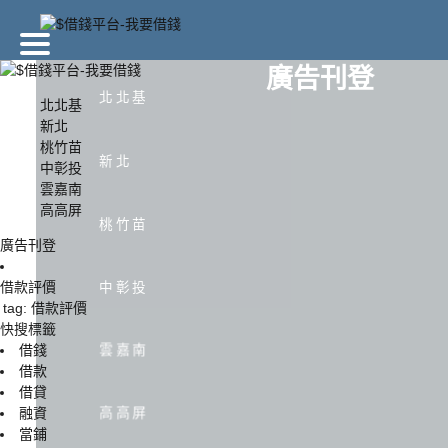
廣告刊登
北北基
北北基
新北
桃竹苗
北北基
新北
新北
中彰投
雲嘉南
高高屏
中彰投
雲嘉南
桃竹苗
廣告刊登
中彰投
借款評價
tag: 借款評價
快搜標籤
雲嘉南
借錢
借款
借貸
高高屏
融資
當鋪