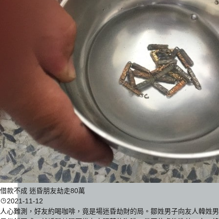
借款不成 迷昏朋友劫走80萬
2021-11-12
人心難測，好友約喝咖啡，竟是場迷昏劫財的局。鄒姓男子向友人韓姓男