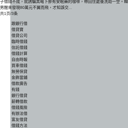
子借錢不成，就誘騙其喝下摻有安眠藥的咖啡，帶回住處後洗劫一空。韓
男醒來發現80萬元不翼而飛，才知誤交...
共1页/3条
跟銀行借
借貸寶
借貸公司
臨時借錢
信託借錢
借錢計算
自由時報
買車借錢
無勞保貸
金飾當鋪
借款廣告
有錢
銀行借貸
薪轉借款
借錢風險
有辦法借
富友借貸
借錢方法