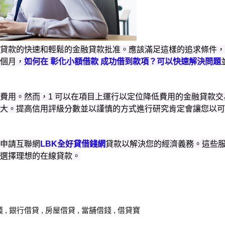
融貸款的快速和輕鬆的金融貸款批准。應該滿足這樣的追求條件
個月，
如何在 彰化小額借款 成功借到款項？可以快速解決問題
費用。然而，1 可以在項目上運行以定位降低費用的金融貸款
大。提高信用評級分數並以謹慎的方式進行研究肯定會讓您以可
申請互聯網
LBK全好貸借錢網
貸款以解決您的經濟義務。這些
選擇理想的在線貸款。
錢
,
銀行借貸
,
房屋借貸
,
當舖借錢
,
借貸寶