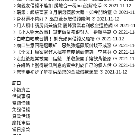
向親友借錢不能扣 房地合一稅bug沒解乾淨
2021-11-12
瑞銀：超級富豪 3 月借錢買股大賺，如今開始獲
2021-11
身材還不夠好？ 巫苡萱竟想借錢隆胸
2021-11-12
用人頭申請房貸兼信貸 麗峰實業套利吸金遭檢調
2021-11
【小人物大故事】鎖定做業務跟對人 逆轉勝高
2021-11
白吃白喝成習慣！ 剃光頭男借錢又騷擾
2021-11-12
廟口生意回穩遭眼紅 惡煞強逼攤販借錢不成潑
2021-11
【全文】扁案揭弊人揮霍無度到處借錢 李慧芬
2021-11
走紅後經常被開口借錢 蕭敬騰開手搖飲背後原
2021-11
在網路上獲得最低利息的資金利於自己的個人借
2021-11
您需要初步了解提供給您的金融借款類型
2021-11-12
廟口
小額資金
借貸事項
當鋪借據
免證借錢
貸款借錢
摩托車借
當日撥款