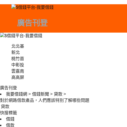
廣告刊登
北北基
北北基
新北
桃竹苗
中彰投
中彰投
雲嘉南
高高屏
廣告刊登
我要借錢網
>
借錢新聞
>
貸款
>
對於網路借款產品，人們應該特別了解哪些問題
貸款
快搜標籤
借錢
借款