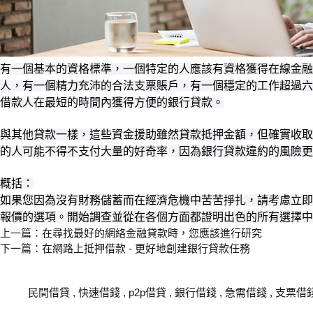
有一個基本的資格標準，一個特定的人應該有資格獲得在線金
人，有一個精力充沛的合法支票賬戶，有一個穩定的工作超過六
借款人在最短的時間內獲得方便的銀行貸款。
與其他貸款一樣，這些資金援助雖然貸款抵押金額，但確實收取
的人可能不得不支付大量的好奇率，因為銀行貸款違約的風險更
概括：
如果您因為沒有財務儲蓄而在經濟危機中苦苦掙扎，請考慮立即
報價的選項。開始調查並從在各個方面都證明出色的所有選擇中
上一篇：
在尋找最好的網絡金融貸款時，您應該進行研究
下一篇：
在網路上抵押借款 - 更好地創建銀行貸款任務
關鍵字
民間借貸
,
快速借錢
,
p2p借貸
,
銀行借錢
,
急需借錢
,
支票借