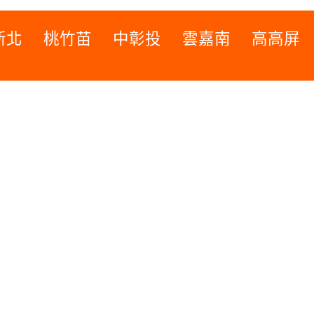
新北
桃竹苗
中彰投
雲嘉南
高高屏
桃竹苗
高高屏