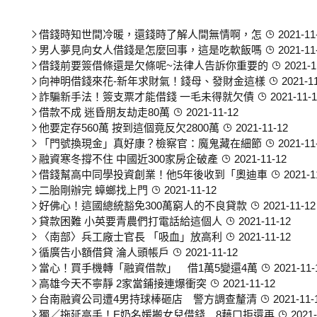
全部文章
借錢時知世間冷暖，還錢時了解人間無情啊，怎
2021-11
男人夢見向女人借錢是怎麼回事，這是吃軟飯嗎
2021-11
借錢前要簽借條還是欠條呢~法律人告訴你重要的
2021-1
向神明借錢來花-新年求財氣！錢母、發財金這樣
2021-1
詐騙新手法！簽支票才能借錢 一毛未得就欠債
2021-11-
借款不成 迷昏朋友劫走80萬
2021-11-12
他要定存560萬 按到這個竟反欠2800萬
2021-11-12
「門號換現金」真好康？檢察官：魔鬼藏在細節
2021-11
融資寒冬撐不住 中國近300家房企破產
2021-11-12
借錢幫高中同學投資創業！他5年後收到「奧迪車
2021-1
二胎剛辦完 蟑螂找上門
2021-11-12
好佛心！這國總統豁免300萬窮人的不良貸款
2021-11-12
貸款困難 小英要青農們打電話給這個人
2021-11-12
〈南部〉兵工廠士官長 「吸血」放高利
2021-11-12
循廣告小額借貸 淪人頭帳戶
2021-11-12
當心！買手機轉「融資借款」 借1萬5變還4萬
2021-11-
高雄今天不寧靜 2家當鋪接連爆衝突
2021-11-12
台南融資公司遭4男持球棒砸店 警方調查釐清
2021-11-
獨／拖延高手！E奶名媛搬女兒借錢 8藉口拒還再
2021-