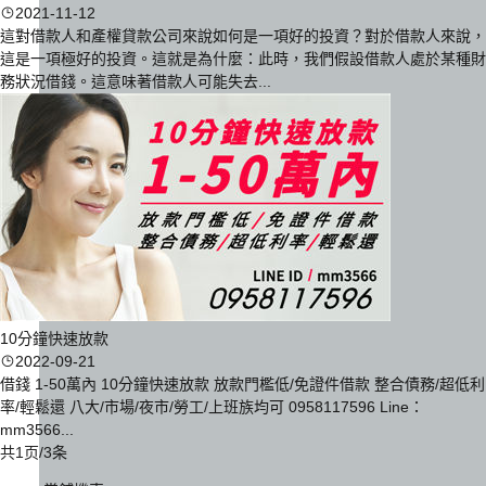
2021-11-12
這對借款人和產權貸款公司來說如何是一項好的投資？對於借款人來說，
這是一項極好的投資。這就是為什麼：此時，我們假設借款人處於某種財
務狀況借錢。這意味著借款人可能失去...
10分鐘快速放款
2022-09-21
借錢 1-50萬內 10分鐘快速放款 放款門檻低/免證件借款 整合債務/超低利
率/輕鬆還 八大/市場/夜市/勞工/上班族均可 0958117596 Line：
mm3566...
共1页/3条