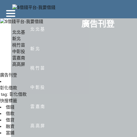
廣告刊登
北北基
北北基
新北
桃竹苗
北北基
新北
新北
中彰投
雲嘉南
高高屏
中彰投
雲嘉南
桃竹苗
廣告刊登
中彰投
彰化借款
tag: 彰化借款
快搜標籤
雲嘉南
借錢
借款
借貸
高高屏
融資
當鋪