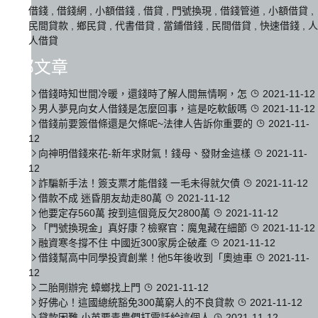
借錢
,
借錢網
,
小額借錢
,
借貸
,
門號換現
,
借錢管道
,
小額借貸
,
民間貸款
,
鄉民貸
,
代書借貸
,
當鋪借錢
,
民間借貸
,
快速借錢
,
人
人借貸
全部文章
借錢時知世間冷暖，還錢時了解人間無情啊，怎
2021-11-12
男人夢見向女人借錢是怎麼回事，這是吃軟飯嗎
2021-11-12
借錢前要簽借條還是欠條呢~法律人告訴你重要的
2021-11-
12
向神明借錢來花-新年求財氣！錢母、發財金這樣
2021-11-
12
詐騙新手法！簽支票才能借錢 一毛未得就欠債
2021-11-12
借款不成 迷昏朋友劫走80萬
2021-11-12
他要定存560萬 按到這個竟反欠2800萬
2021-11-12
「門號換現金」真好康？檢察官：魔鬼藏在細節
2021-11-12
融資寒冬撐不住 中國近300家房企破產
2021-11-12
借錢幫高中同學投資創業！他5年後收到「奧迪車
2021-11-
12
二胎剛辦完 蟑螂找上門
2021-11-12
好佛心！這國總統豁免300萬窮人的不良貸款
2021-11-12
貸款困難 小英要青農們打電話給這個人
2021-11-12