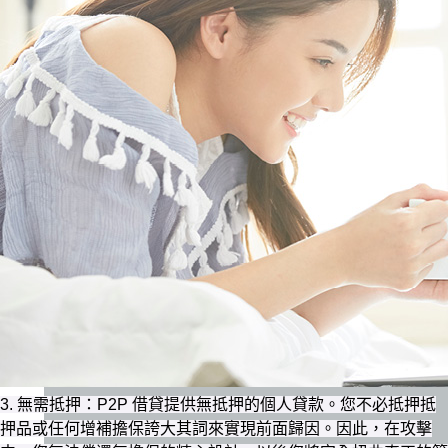
3. 無需抵押：P2P 借貸提供無抵押的個人貸款。您不必抵押抵
押品或任何增補擔保誇大其詞來實現前面歸因。因此，在攻擊