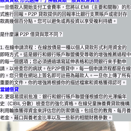
融資貸款 形式選擇？了解融資跟一般貸款差異性
一旦借款人開始支付工會費率，您將以 EMI（主要和關聯）的形
式進行回報。P2P 貸款提供的回報率比銀行支票賬戶或密封存
款高幾個百分點。您可以避免或再投資以享受複利持續。
是什麼讓 P2P 借貸與眾不同？
1. 在線申請流程：在線放債是一種以個人貸款形式利用資金的
即時方式。這是銀行和銀行賬戶聯盟備受尊敬的增強推薦過程中
的每一個選項；您必須通過填寫延伸表格和訪問銀行來手動申
請，以檢查您的病狀。在P2P借貸中，每一個申請流程都是在線
的。您只需在網站上簽名即可註冊為藉款人。一旦你上傳了所有
重要的文件，你的增強將根據你的描述檔案和資格獲得認可。
當鋪借貸
2. 更容易提前批准：銀行和銀行賬戶聯盟僅根據您的光澤編年
史（CIBIL 分數）檢查您的強化資格。在線兒童撫養費貸款機構
利用輪換獲得資金來評估您的防禦價值，包括您的教育、每月養
老金、藉口與養老金比率以及一些新的相關財務參數。