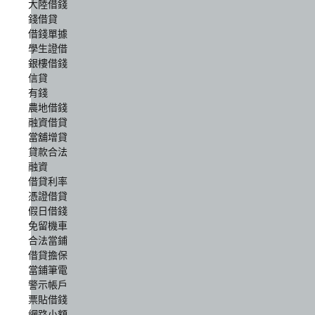
大陸借錢
錢借貸
借錢單據
學生證借
銀樓借錢
信貸
有錢
農地借錢
融資借貸
當舖增貸
貸款合法
融資
借貸利率
憑證借貸
假日借錢
免留機車
合法當鋪
借貸擔保
當鋪筆電
警示帳戶
票貼借錢
網路小額