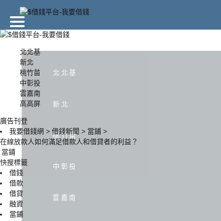
廣告刊登
北北基
新北
桃竹苗
北北基
北北基
新北
中彰投
雲嘉南
高高屏
新北
中彰投
雲嘉南
廣告刊登
我要借錢網
>
借錢新聞
>
當鋪
>
桃竹苗
在線放款人如何滿足借款人和借貸者的利益？
當鋪
快搜標籤
中彰投
借錢
借款
借貸
雲嘉南
融資
當鋪