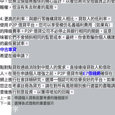
中，您無法償還無擔保的精心設計，以後您將完全扭曲真正的管
轄權，但沒有失去財產的風險。
4. 更高的利率：與銀行等機構貸款人相比，貸款人的低利率。
使用 P2P 借貸平台，您可以享受模仿名義福利費用（如果有）
的降級費率。P2P 借貸公司不必停止與銀行相同的開銷，這意
味著它們不會傾斜相同的監管成本。最終，你會欺騙你個人構建
的最低嘗試率。
中古車貸
希望在線申請？
點對點貸款通過消除對中間人的需求，直接連接貸款人和借款
人。在現在申請個人增強之前，P2P 借貸市場
E7借錢網
確保在
網上進行社會詳細研究。選擇一個認可和信譽良好的平台。如果
您正在考慮註冊為貸方，請在對所有風險類別進行適當的盡職調
查後進行刻意投資，以獲得增加的回報。
上一篇：
申請個人貸款前要考慮的幾個提示
下一篇：
選擇各式借款的重要提示
關鍵字