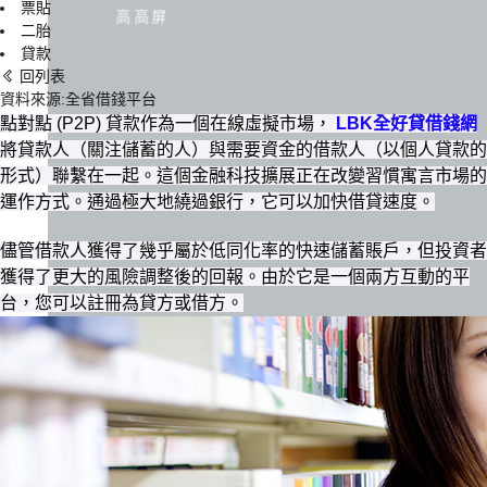
票貼
高高屏
二胎
貸款
回列表
資料來源:全省借錢平台
點對點 (P2P) 貸款作為一個在線虛擬市場，
LBK全好貸借錢網
將貸款人（關注儲蓄的人）與需要資金的借款人（以個人貸款的
形式）聯繫在一起。這個金融科技擴展正在改變習慣寓言市場的
運作方式。通過極大地繞過銀行，它可以加快借貸速度。
儘管借款人獲得了幾乎屬於低同化率的快速儲蓄賬戶，但投資者
獲得了更大的風險調整後的回報。由於它是一個兩方互動的平
台，您可以註冊為貸方或借方。