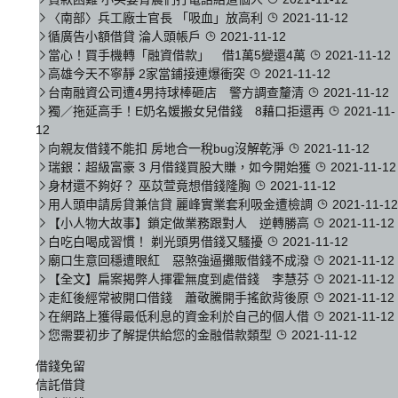
〈南部〉兵工廠士官長 「吸血」放高利
2021-11-12
循廣告小額借貸 淪人頭帳戶
2021-11-12
當心！買手機轉「融資借款」 借1萬5變還4萬
2021-11-12
高雄今天不寧靜 2家當鋪接連爆衝突
2021-11-12
台南融資公司遭4男持球棒砸店 警方調查釐清
2021-11-12
獨／拖延高手！E奶名媛搬女兒借錢 8藉口拒還再
2021-11-
12
向親友借錢不能扣 房地合一稅bug沒解乾淨
2021-11-12
瑞銀：超級富豪 3 月借錢買股大賺，如今開始獲
2021-11-12
身材還不夠好？ 巫苡萱竟想借錢隆胸
2021-11-12
用人頭申請房貸兼信貸 麗峰實業套利吸金遭檢調
2021-11-12
【小人物大故事】鎖定做業務跟對人 逆轉勝高
2021-11-12
白吃白喝成習慣！ 剃光頭男借錢又騷擾
2021-11-12
廟口生意回穩遭眼紅 惡煞強逼攤販借錢不成潑
2021-11-12
【全文】扁案揭弊人揮霍無度到處借錢 李慧芬
2021-11-12
走紅後經常被開口借錢 蕭敬騰開手搖飲背後原
2021-11-12
在網路上獲得最低利息的資金利於自己的個人借
2021-11-12
您需要初步了解提供給您的金融借款類型
2021-11-12
借錢免留
信託借貸