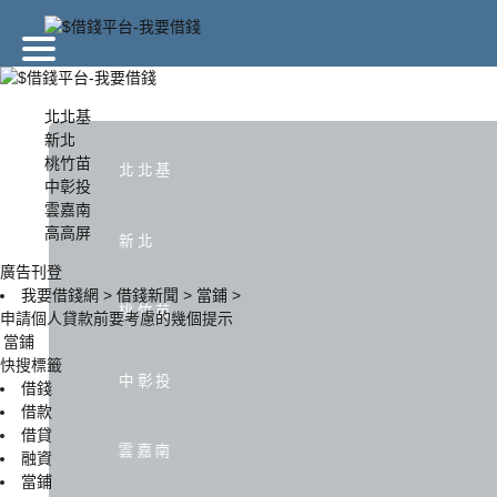
廣告刊登
北北基
新北
桃竹苗
北北基
新北
北北基
中彰投
雲嘉南
高高屏
中彰投
雲嘉南
新北
廣告刊登
我要借錢網
>
借錢新聞
>
當鋪
>
桃竹苗
申請個人貸款前要考慮的幾個提示
當鋪
快搜標籤
中彰投
借錢
借款
借貸
雲嘉南
融資
當鋪