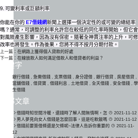
9. 可變利率或巨額利率
你能在你的
E7借錢網
新聞上選擇一個決定性的或可變的總結率
嗎？通常，可調整的利率允許您在較低的同化率時開始，但它會
對風險產生影響，因為沒有保密。隨著全神貫注率的上升，可修
改率也將發生。作為後果，您將不得不按月分期付款。
上一篇：
在網路上獲得個人貸款的好處
下一篇：
在線放款人如何滿足借款人和借貸者的利益？
關鍵字
銀行借錢
,
急需借錢
,
支票借錢
,
身分證借
,
銀行借貸
,
房屋借貸
,
當舖借錢
,
借貸寶
,
借錢利息
,
土地借貸
,
全天借錢
,
安全借錢
,
學
生借錢
全部文章
借錢時知世間冷暖，還錢時了解人間無情啊，怎
2021-11-12
男人夢見向女人借錢是怎麼回事，這是吃軟飯嗎
2021-11-12
借錢前要簽借條還是欠條呢~法律人告訴你重要的
2021-11-
12