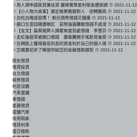
用人頭申請房貸兼信貸 麗峰實業套利吸金遭檢調
2021-11-12
【小人物大故事】鎖定做業務跟對人 逆轉勝高
2021-11-12
白吃白喝成習慣！ 剃光頭男借錢又騷擾
2021-11-12
廟口生意回穩遭眼紅 惡煞強逼攤販借錢不成潑
2021-11-12
【全文】扁案揭弊人揮霍無度到處借錢 李慧芬
2021-11-12
走紅後經常被開口借錢 蕭敬騰開手搖飲背後原
2021-11-12
在網路上獲得最低利息的資金利於自己的個人借
2021-11-12
您需要初步了解提供給您的金融借款類型
2021-11-12
朋友借貸
借貸投資
台北借錢
裝修借貸
利息沒繳
汽車當鋪
車借錢
星展借貸
當舖汽車
信用瑕疵
借貸利率
當日撥款