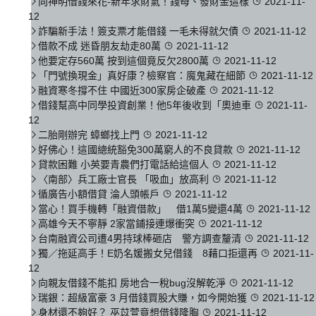
向神明借錢來花-新年求財氣！錢母、發財金這樣
2021-11-
12
詐騙新手法！簽支票才能借錢 一毛未得就欠債
2021-11-12
借款不成 迷昏朋友劫走80萬
2021-11-12
他要定存560萬 按到這個竟反欠2800萬
2021-11-12
「門號換現金」真好康？檢察官：魔鬼藏在細節
2021-11-12
融資寒冬撐不住 中國近300家房企破產
2021-11-12
借錢幫高中同學投資創業！他5年後收到「奧迪車
2021-11-
12
二胎剛辦完 蟑螂找上門
2021-11-12
好佛心！這國總統豁免300萬窮人的不良貸款
2021-11-12
貸款困難 小英要青農們打電話給這個人
2021-11-12
〈南部〉兵工廠士官長 「吸血」放高利
2021-11-12
循廣告小額借貸 淪人頭帳戶
2021-11-12
當心！買手機轉「融資借款」 借1萬5變還4萬
2021-11-12
高雄今天不寧靜 2家當鋪接連爆衝突
2021-11-12
台南融資公司遭4男持球棒砸店 警方調查釐清
2021-11-12
獨／拖延高手！E奶名媛搬女兒借錢 8藉口拒還再
2021-11-
12
向親友借錢不能扣 房地合一稅bug沒解乾淨
2021-11-12
瑞銀：超級富豪 3 月借錢買股大賺，如今開始獲
2021-11-12
身材還不夠好？ 巫苡萱竟想借錢隆胸
2021-11-12