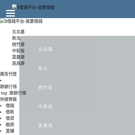
北北基
新北
桃竹苗
北北基
北北基
中彰投
雲嘉南
高高屏
中彰投
新北
廣告刊登
跟銀行借
桃竹苗
tag: 跟銀行借
快搜標籤
借錢
中彰投
借款
借貸
融資
雲嘉南
當鋪