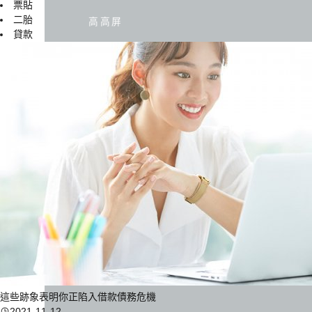
票貼
二胎
高高屏
貸款
這些跡象表明你正陷入借款債務危機
2021-11-12