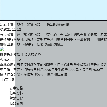
當心！買手機轉「融資借款」 借1萬5變還4萬
2021-11-12
有民眾會上網，找民間借款，但要小心，有民眾上網說有資金需求，結果
是通訊行來說可以借款，要對方先利用業者的APP借一筆點數，再用點數
買近四萬手機，通訊行再低價轉賣給融資...
循廣告小額借貸 淪人頭帳戶
2021-11-12
雲林縣廖姓男子沒錢繳孩子的補習費，打電話向刊登小額借貸廣告的賴姓
男子借一萬元，扣除每月利息2000元及手續費1000元，只拿到7000元，
還抵押身分證、存摺及提款卡，帳戶卻淪為賴...
共1页/5条
買車借錢
借款資料
當鋪信貸
借錢公司