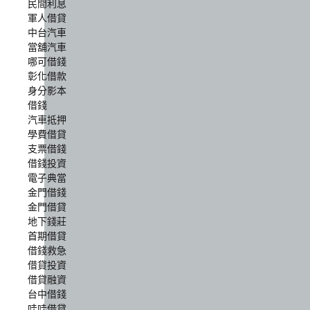
民間利息
軍人借貸
中台汽車
當舖汽車
哪可借錢
彰化借款
身分影本
借錢
汽車抵押
學費借貸
支票借錢
借錢投資
電子典當
金門借錢
金門借貸
地下錢莊
首期借貸
借錢救急
借貸投資
借貸融資
台中借錢
哇哇借貸